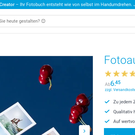
 Creator
– Ihr Fotobuch entsteht wie von selbst im Handumdrehen. Je
Fotoa
6.
45
Ab
zzgl. Versandkoste
Zu jedem Z
Qualitativ
Auf wertvo