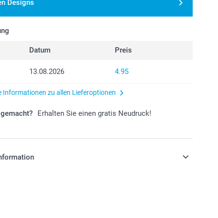
en Designs
ung
Datum
Preis
13.08.2026
4.95
e Informationen zu allen Lieferoptionen
r gemacht?
Erhalten Sie einen gratis Neudruck!
nformation
stehen sich in Schweizer Franken (CHF) inkl. MwSt. und
osten.