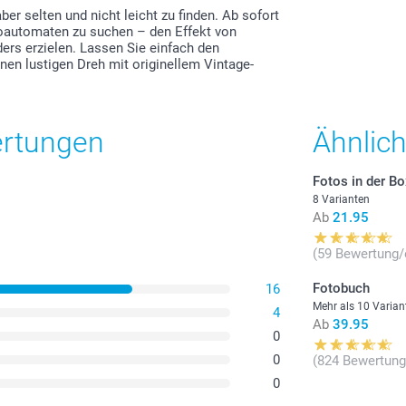
r selten und nicht leicht zu finden. Ab sofort
oautomaten zu suchen – den Effekt von
ders erzielen. Lassen Sie einfach den
en lustigen Dreh mit originellem Vintage-
ertungen
Ähnlic
Fotos in der B
8 Varianten
Ab
21.95
(59 Bewertung/
Fotobuch
16
Mehr als 10 Varian
4
Ab
39.95
0
0
(824 Bewertung
0