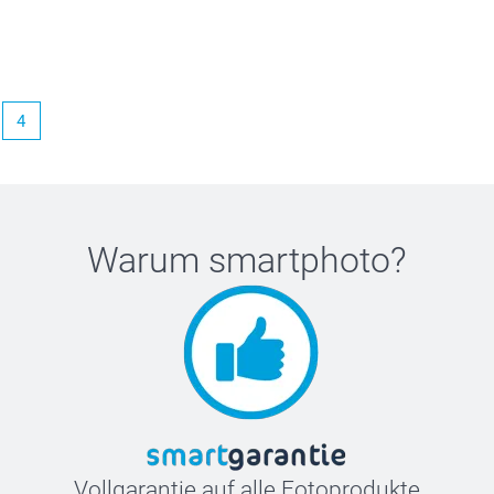
4
Warum
smartphoto
?
Vollgarantie auf alle Fotoprodukte