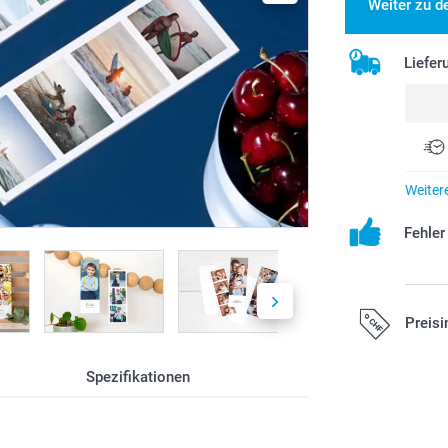
Weiter zu d
Liefer
Weiter
Fehle
Preisi
Spezifikationen
Alle Preise ver
zzgl. Versandk