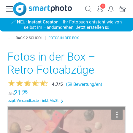
🪄
NEU: Instant Creator
– Ihr Fotobuch entsteht wie von
selbst im Handumdrehen. Jetzt erstellen 📖
BACK 2 SCHOOL
FOTOS IN DER BOX
Fotos in der Box –
Retro-Fotoabzüge
4.7
/
5
(59 Bewertung/en)
21.
95
Ab
zzgl. Versandkosten, inkl. MwSt