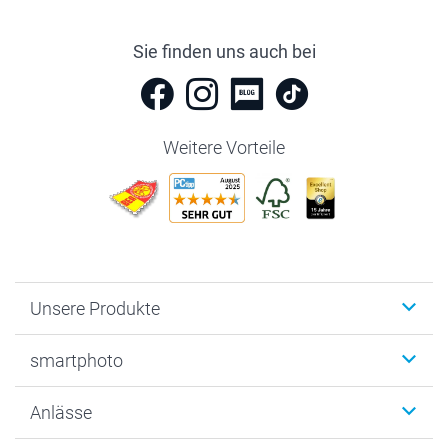
Sie finden uns auch bei
Weitere Vorteile
Unsere Produkte
Fotobücher
smartphoto
Fotogeschenke
Wanddekoration
Über uns
Anlässe
MyNameBook
Warum smartphoto
Foto-Grusskarten
Nachhaltigkeit
Weihnachten