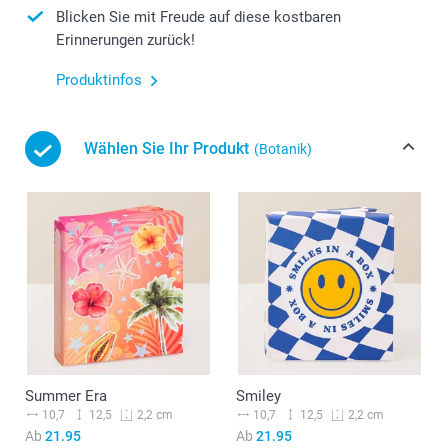
Blicken Sie mit Freude auf diese kostbaren
Erinnerungen zurück!
Produktinfos
Wählen Sie Ihr Produkt
(Botanik)
Summer Era
Smiley
10,7
12,5
10,7
12,5
2,2 cm
2,2 cm
Ab
21.95
Ab
21.95