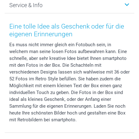
Service & Info
Fotoabzüge, Fotos als Buch & Poster
Datenschutz
Neujahr
Smartphone & Tablet Cases
Cookie-Erklärung
Valentinstag
Kontakt & FAQ
Zubehör & Material
AGB
Muttertag
Preise und Versandkosten
Eine tolle Idee als Geschenk oder für die
Foto-Kalender & Agenden
Impressum
Vatertag
Lieferfristen
eigenen Erinnerungen
Sticker & Etiketten
Presse
Kommunion & Konfirmation
48h Lieferung
Es muss nicht immer gleich ein Fotobuch sein, in
Geschenk-Gutscheine (PDF)
Partnerprogramme
Hochzeit
Zahlungsmöglichkeiten
welchem man seine losen Fotos aufbewahren kann. Eine
Investor Relations
Geburtstag
Anmelden /Registrieren
schnelle, aber sehr kreative Idee bietet Ihnen smartphoto
B2B smartbusiness
Geburt
Sitemap
mit den Fotos in der Box. Die Schachteln mit
Widerrufsrecht
Zu allen Anlässen
Status der Bestellung
verschiedenen Designs lassen sich wahlweise mit 36 oder
52 Fotos im Retro Style befüllen. Sie haben zudem die
smartfriends
Möglichkeit mit einem kleinen Text der Box einen ganz
smartgarantie
individuellen Touch zu geben. Die Fotos in der Box sind
smartbonus
ideal als kleines Geschenk, oder der Anfang einer
Sammlung für die eigenen Erinnerungen. Laden Sie noch
heute Ihre schönsten Bilder hoch und gestalten eine Box
mit Retrobildern bei smartphoto.