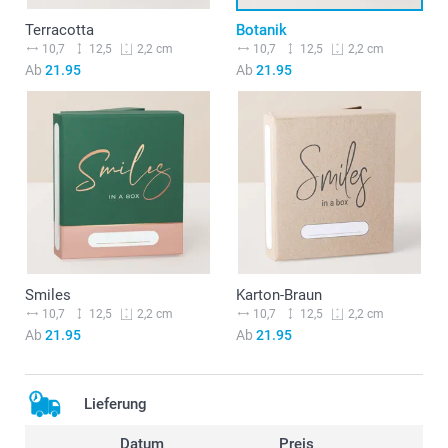
Terracotta
Botanik
10,7
12,5
10,7
12,5
2,2 cm
2,2 cm
Ab
21.95
Ab
21.95
Smiles
Karton-Braun
10,7
12,5
10,7
12,5
2,2 cm
2,2 cm
Ab
21.95
Ab
21.95
Lieferung
Datum
Preis