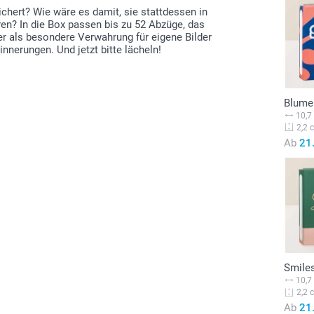
ichert? Wie wäre es damit, sie stattdessen in
ren? In die Box passen bis zu 52 Abzüge, das
er als besondere Verwahrung für eigene Bilder
nnerungen. Und jetzt bitte lächeln!
Blume
10,7
2,2 
Ab
21
Smile
10,7
2,2 
Ab
21