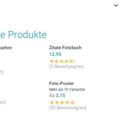
stehen sich in Schweizer Franken (CHF) inkl. MwSt. und
osten.
he Produkte
karton
Zitate Fotobuch
12.95
(2 Bewertung/en)
n)
Foto-Poster
Mehr als 10 Varianten
Ab
3.75
en)
(92 Bewertung/en)