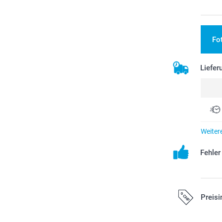
Fo
Liefer
Weiter
Fehle
Preisi