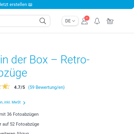
tzt erstellen 📖
DE
in der Box – Retro-
bzüge
4.7
/
5
(59 Bewertung/en)
n, inkl. MwSt
 mit
36
Fotoabzügen
r auf
52
Fotoabzüge
weiteren Abzug