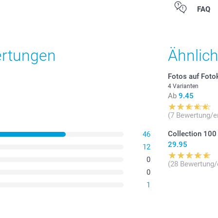
Alle Preise ver
FAQ
zzgl. Versandk
ertungen
Ähnlic
Fotos auf Foto
4 Varianten
Ab
9.45
(7 Bewertung/e
Collection 100
46
29.95
12
0
(28 Bewertung/
0
1