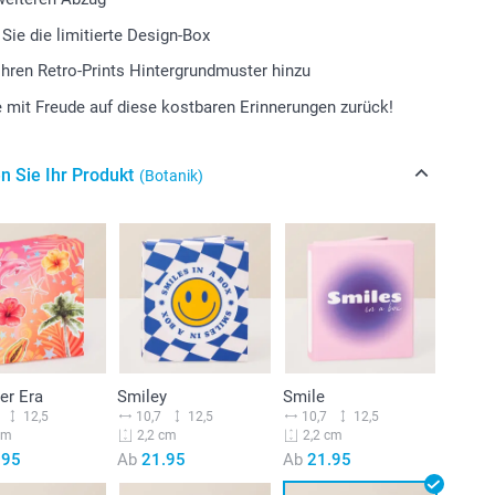
Sie die limitierte Design-Box
Ihren Retro-Prints Hintergrundmuster hinzu
e mit Freude auf diese kostbaren Erinnerungen zurück!
n Sie Ihr Produkt
(Botanik)
r Era
Smiley
Smile
12,5
10,7
12,5
10,7
12,5
cm
2,2 cm
2,2 cm
.95
Ab
21.95
Ab
21.95