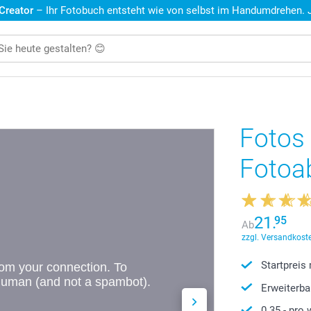
 Creator
– Ihr Fotobuch entsteht wie von selbst im Handumdrehen. Je
Fotos 
Fotoa
21.
95
Ab
zzgl. Versandkoste
Startpreis
Erweiterba
0.35
- pro 