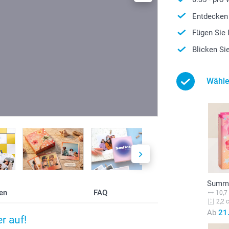
Entdecken 
Fügen Sie 
Blicken Si
Wähle
Summe
en
FAQ
10,7
2,2 
Ab
21
r auf!