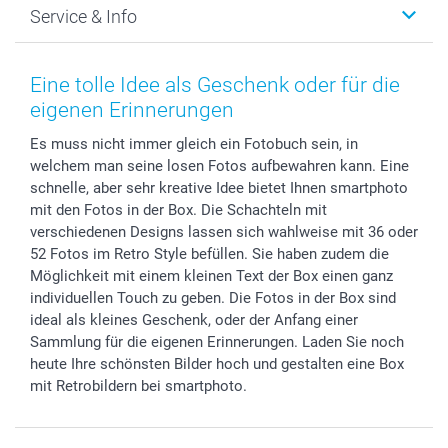
Service & Info
Fotoabzüge, Fotos als Buch & Poster
Datenschutz
Neujahr
Smartphone & Tablet Cases
Cookie-Erklärung
Valentinstag
Kontakt & FAQ
Zubehör & Material
AGB
Muttertag
Preise und Versandkosten
Eine tolle Idee als Geschenk oder für die
Foto-Kalender & Agenden
Impressum
Vatertag
Lieferfristen
eigenen Erinnerungen
Sticker & Etiketten
Presse
Kommunion & Konfirmation
48h Lieferung
Es muss nicht immer gleich ein Fotobuch sein, in
Geschenk-Gutscheine (PDF)
Partnerprogramme
Hochzeit
Zahlungsmöglichkeiten
welchem man seine losen Fotos aufbewahren kann. Eine
Investor Relations
Geburtstag
Anmelden /Registrieren
schnelle, aber sehr kreative Idee bietet Ihnen smartphoto
B2B smartbusiness
Geburt
Sitemap
mit den Fotos in der Box. Die Schachteln mit
Widerrufsrecht
Zu allen Anlässen
Status der Bestellung
verschiedenen Designs lassen sich wahlweise mit 36 oder
52 Fotos im Retro Style befüllen. Sie haben zudem die
smartfriends
Möglichkeit mit einem kleinen Text der Box einen ganz
smartgarantie
individuellen Touch zu geben. Die Fotos in der Box sind
smartbonus
ideal als kleines Geschenk, oder der Anfang einer
Sammlung für die eigenen Erinnerungen. Laden Sie noch
heute Ihre schönsten Bilder hoch und gestalten eine Box
mit Retrobildern bei smartphoto.