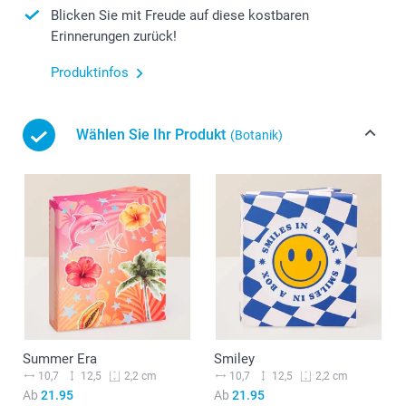
Blicken Sie mit Freude auf diese kostbaren
Erinnerungen zurück!
Produktinfos
Wählen Sie Ihr Produkt
(Botanik)
Summer Era
Smiley
10,7
12,5
10,7
12,5
2,2 cm
2,2 cm
Ab
21.95
Ab
21.95