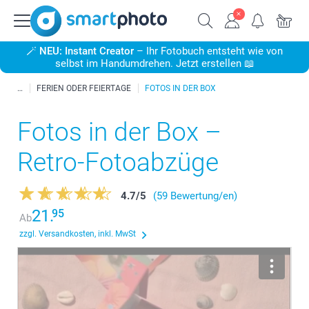
🪄
NEU: Instant Creator
– Ihr Fotobuch entsteht wie von
selbst im Handumdrehen. Jetzt erstellen 📖
FERIEN ODER FEIERTAGE
FOTOS IN DER BOX
Fotos in der Box –
Retro-Fotoabzüge
4.7
/
5
(59 Bewertung/en)
21.
95
Ab
zzgl. Versandkosten, inkl. MwSt