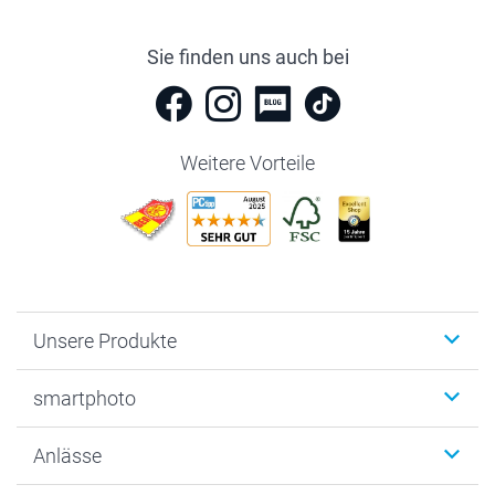
Sie finden uns auch bei
Weitere Vorteile
Unsere Produkte
Fotobücher
smartphoto
Fotogeschenke
Wanddekoration
Über uns
Anlässe
MyNameBook
Warum smartphoto
Foto-Grusskarten
Nachhaltigkeit
Weihnachten