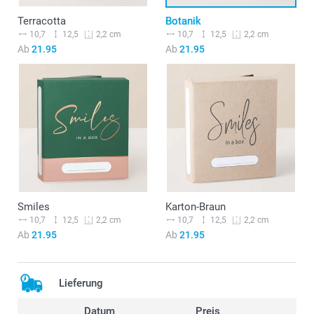
Terracotta
Botanik
10,7
12,5
10,7
12,5
2,2 cm
2,2 cm
Ab
21.95
Ab
21.95
Smiles
Karton-Braun
10,7
12,5
10,7
12,5
2,2 cm
2,2 cm
Ab
21.95
Ab
21.95
Lieferung
Datum
Preis