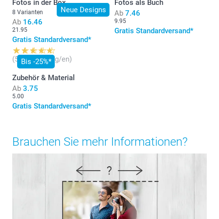
Fotos in der Box
Fotos als Buch
Neue Designs
8 Varianten
Ab
7.46
Ab
16.46
9.95
21.95
Gratis Standardversand*
Gratis Standardversand*
(59 Bewertung/en)
Bis -25%*
Zubehör & Material
Ab
3.75
5.00
Gratis Standardversand*
Brauchen Sie mehr Informationen?