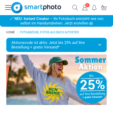
🪄
NEU: Instant Creator
– Ihr Fotobuch entsteht wie von
selbst im Handumdrehen. Jetzt erstellen 📖
HOME
FOTOABZÜGE, FOTOS ALS BUCH & POSTER
Aktionscode ist aktiv. Jetzt bis 25% auf Ihre
Bestellung + gratis Versand*