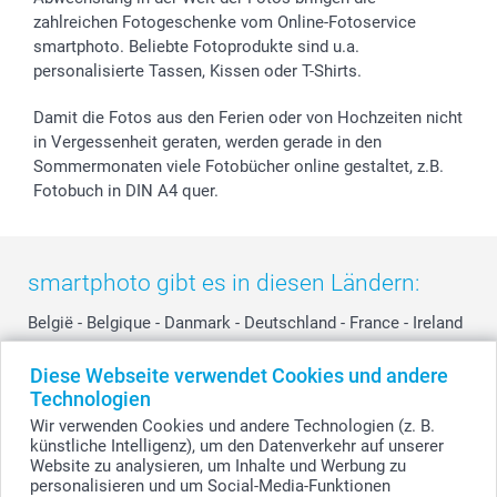
zahlreichen Fotogeschenke vom Online-Fotoservice
smartphoto. Beliebte Fotoprodukte sind u.a.
personalisierte Tassen, Kissen oder T-Shirts.
Damit die Fotos aus den Ferien oder von Hochzeiten nicht
in Vergessenheit geraten, werden gerade in den
Sommermonaten viele Fotobücher online gestaltet, z.B.
Fotobuch in DIN A4 quer.
smartphoto gibt es in diesen Ländern:
België
-
Belgique
-
Danmark
-
Deutschland
-
France
-
Ireland
-
Nederland
-
Norge
-
Österreich
-
Schweiz
-
Suisse
-
Diese Webseite verwendet Cookies und andere
Switzerland
-
Suomi
-
Sverige
-
United Kingdom
-
Technologien
Other Countries
Wir verwenden Cookies und andere Technologien (z. B.
künstliche Intelligenz), um den Datenverkehr auf unserer
Website zu analysieren, um Inhalte und Werbung zu
personalisieren und um Social-Media-Funktionen
Alle Preise verstehen sich in Schweizer Franken (CHF) inkl. MwSt. und zzgl.