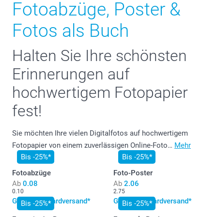
Fotoabzüge, Poster &
Fotos als Buch
Halten Sie Ihre schönsten
Erinnerungen auf
hochwertigem Fotopapier
fest!
Sie möchten Ihre vielen Digitalfotos auf hochwertigem
Fotopapier von einem zuverlässigen Online-Foto…
Mehr
Bis -25%*
Bis -25%*
Fotoabzüge
Foto-Poster
Ab
0.08
Ab
2.06
0.10
2.75
Gratis Standardversand*
Gratis Standardversand*
Bis -25%*
Bis -25%*