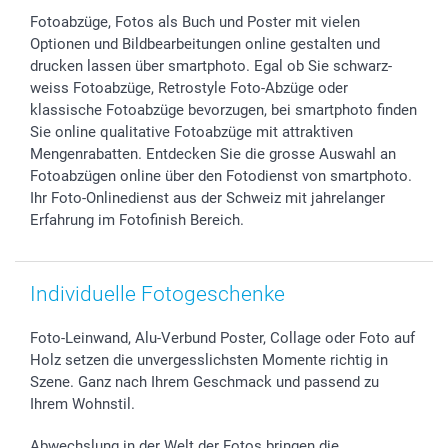
Sticker & Etiketten
Presse
Kommunion & Konfirmation
48h Lieferung
Fotoabzüge, Fotos als Buch und Poster mit vielen
Geschenk-Gutscheine (PDF)
Partnerprogramme
Hochzeit
Zahlungsmöglichkeiten
Optionen und Bildbearbeitungen online gestalten und
Investor Relations
Geburtstag
Anmelden /Registrieren
drucken lassen über smartphoto. Egal ob Sie schwarz-
B2B smartbusiness
Geburt
Sitemap
weiss Fotoabzüge, Retrostyle Foto-Abzüge oder
Widerrufsrecht
Zu allen Anlässen
Status der Bestellung
klassische Fotoabzüge bevorzugen, bei smartphoto finden
Sie online qualitative Fotoabzüge mit attraktiven
smartfriends
Mengenrabatten. Entdecken Sie die grosse Auswahl an
smartgarantie
Fotoabzügen online über den Fotodienst von smartphoto.
smartbonus
Ihr Foto-Onlinedienst aus der Schweiz mit jahrelanger
Erfahrung im Fotofinish Bereich.
Individuelle Fotogeschenke
Foto-Leinwand, Alu-Verbund Poster, Collage oder Foto auf
Holz setzen die unvergesslichsten Momente richtig in
Szene. Ganz nach Ihrem Geschmack und passend zu
Ihrem Wohnstil.
Abwechslung in der Welt der Fotos bringen die