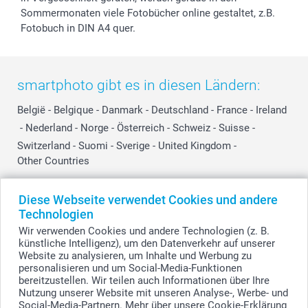
Sommermonaten viele Fotobücher online gestaltet, z.B.
Fotobuch in DIN A4 quer.
smartphoto gibt es in diesen Ländern:
België
-
Belgique
-
Danmark
-
Deutschland
-
France
-
Ireland
-
Nederland
-
Norge
-
Österreich
-
Schweiz
-
Suisse
-
Switzerland
-
Suomi
-
Sverige
-
United Kingdom
-
Other Countries
Diese Webseite verwendet Cookies und andere
Alle Preise verstehen sich in Schweizer Franken (CHF) inkl. MwSt. und zzgl.
Technologien
Versandkosten.
Wir verwenden Cookies und andere Technologien (z. B.
künstliche Intelligenz), um den Datenverkehr auf unserer
Website zu analysieren, um Inhalte und Werbung zu
personalisieren und um Social-Media-Funktionen
© smartphoto Group. Alle Rechte vorbehalten.
bereitzustellen. Wir teilen auch Informationen über Ihre
Nutzung unserer Website mit unseren Analyse-, Werbe- und
Social-Media-Partnern. Mehr über unsere Cookie-Erklärung