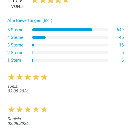
11.00/Stück
Ab
VON
5
Preis und Verfügbarkeit der Optionen
Alle Bewertungen (821)
5 Sterne
649
4 Sterne
145
3 Sterne
16
Grösse L oder
2 Sterne
5
XL
1 Stern
6
sonja,
03.08.2026
hier
Daniela,
Wählen Sie im Editor die Option „Automatische
02.08.2026
Befüllung“ aus, nachdem Sie Ihre Fotos hinzugefügt