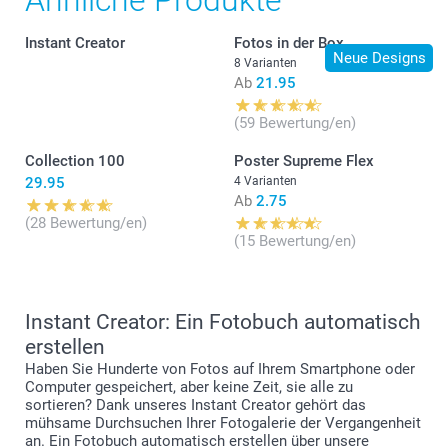
Speichern Sie im Editor Ihre erste Kreation unter einem
benutzerdefinierten Namen
Klicken Sie im Editor auf „Neustart“, das Produkt wird
Instant Creator
Fotos in der Box
zurückgesetzt
Neue Designs
8 Varianten
Klicken Sie auf „Speichern“ und geben Sie den
Ab
21.95
benutzerdefinierten Namen für Ihre zweite Kreation ein.
Alle Ihre Kreationen finden Sie unter „Mein Seiten >
(59 Bewertung/en)
Gespeicherte Projekte“
Collection 100
Poster Supreme Flex
29.95
4 Varianten
Ab
2.75
(28 Bewertung/en)
(15 Bewertung/en)
Instant Creator: Ein Fotobuch automatisch
erstellen
Haben Sie Hunderte von Fotos auf Ihrem Smartphone oder
Computer gespeichert, aber keine Zeit, sie alle zu
sortieren? Dank unseres Instant Creator gehört das
mühsame Durchsuchen Ihrer Fotogalerie der Vergangenheit
an. Ein Fotobuch automatisch erstellen über unsere