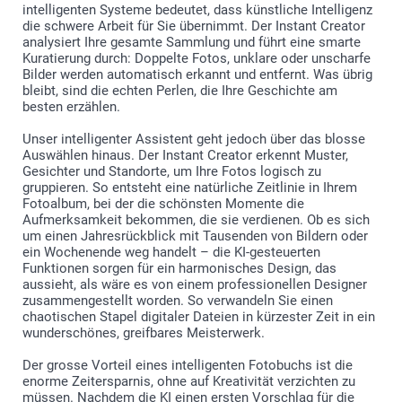
intelligenten Systeme bedeutet, dass künstliche Intelligenz
die schwere Arbeit für Sie übernimmt. Der Instant Creator
analysiert Ihre gesamte Sammlung und führt eine smarte
Kuratierung durch: Doppelte Fotos, unklare oder unscharfe
Bilder werden automatisch erkannt und entfernt. Was übrig
bleibt, sind die echten Perlen, die Ihre Geschichte am
besten erzählen.
Unser intelligenter Assistent geht jedoch über das blosse
Auswählen hinaus. Der Instant Creator erkennt Muster,
Gesichter und Standorte, um Ihre Fotos logisch zu
gruppieren. So entsteht eine natürliche Zeitlinie in Ihrem
Fotoalbum, bei der die schönsten Momente die
Aufmerksamkeit bekommen, die sie verdienen. Ob es sich
um einen Jahresrückblick mit Tausenden von Bildern oder
ein Wochenende weg handelt – die KI-gesteuerten
Funktionen sorgen für ein harmonisches Design, das
aussieht, als wäre es von einem professionellen Designer
zusammengestellt worden. So verwandeln Sie einen
chaotischen Stapel digitaler Dateien in kürzester Zeit in ein
wunderschönes, greifbares Meisterwerk.
Der grosse Vorteil eines intelligenten Fotobuchs ist die
enorme Zeitersparnis, ohne auf Kreativität verzichten zu
müssen. Nachdem die KI einen ersten Vorschlag für die