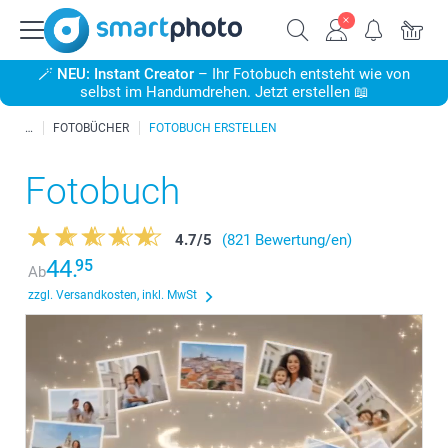
🪄
NEU: Instant Creator
– Ihr Fotobuch entsteht wie von
selbst im Handumdrehen. Jetzt erstellen 📖
FOTOBÜCHER
FOTOBUCH ERSTELLEN
Fotobuch
4.7
/
5
(821 Bewertung/en)
44.
95
Ab
zzgl. Versandkosten, inkl. MwSt