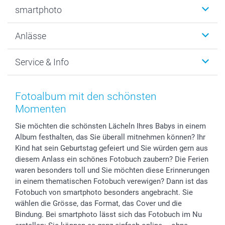
Fotobücher
smartphoto
Fotogeschenke
Wanddekoration
Über uns
Anlässe
MyNameBook
Warum smartphoto
Foto-Grusskarten
Nachhaltigkeit
Weihnachten
Service & Info
Fotoabzüge, Fotos als Buch & Poster
Datenschutz
Neujahr
Smartphone & Tablet Cases
Cookie-Erklärung
Valentinstag
Kontakt & FAQ
Zubehör & Material
AGB
Muttertag
Preise und Versandkosten
Fotoalbum mit den schönsten
Foto-Kalender & Agenden
Impressum
Vatertag
Lieferfristen
Momenten
Sticker & Etiketten
Presse
Kommunion & Konfirmation
48h Lieferung
Sie möchten die schönsten Lächeln Ihres Babys in einem
Geschenk-Gutscheine (PDF)
Partnerprogramme
Hochzeit
Zahlungsmöglichkeiten
Album festhalten, das Sie überall mitnehmen können? Ihr
Investor Relations
Geburtstag
Anmelden /Registrieren
Kind hat sein Geburtstag gefeiert und Sie würden gern aus
B2B smartbusiness
Geburt
Sitemap
diesem Anlass ein schönes Fotobuch zaubern? Die Ferien
Widerrufsrecht
Zu allen Anlässen
Status der Bestellung
waren besonders toll und Sie möchten diese Erinnerungen
in einem thematischen Fotobuch verewigen? Dann ist das
smartfriends
Fotobuch von smartphoto besonders angebracht. Sie
smartgarantie
wählen die Grösse, das Format, das Cover und die
smartbonus
Bindung. Bei smartphoto lässt sich das Fotobuch im Nu