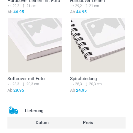
Hardcover Leinen mit Foto
Hardcover Leinen
29,2
21 cm
29,2
21 cm
Ab
46.95
Ab
44.95
Softcover mit Foto
Spiralbindung
28,3
20,3 cm
28,3
20,3 cm
Ab
29.95
Ab
24.95
Lieferung
Datum
Preis