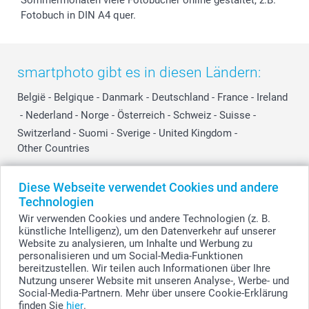
Sommermonaten viele Fotobücher online gestaltet, z.B.
Fotobuch in DIN A4 quer.
smartphoto gibt es in diesen Ländern:
België
-
Belgique
-
Danmark
-
Deutschland
-
France
-
Ireland
-
Nederland
-
Norge
-
Österreich
-
Schweiz
-
Suisse
-
Switzerland
-
Suomi
-
Sverige
-
United Kingdom
-
Other Countries
Diese Webseite verwendet Cookies und andere
Alle Preise verstehen sich in Schweizer Franken (CHF) inkl. MwSt. und zzgl.
Technologien
Versandkosten.
Wir verwenden Cookies und andere Technologien (z. B.
künstliche Intelligenz), um den Datenverkehr auf unserer
Website zu analysieren, um Inhalte und Werbung zu
personalisieren und um Social-Media-Funktionen
© smartphoto Group. Alle Rechte vorbehalten.
bereitzustellen. Wir teilen auch Informationen über Ihre
Nutzung unserer Website mit unseren Analyse-, Werbe- und
Social-Media-Partnern. Mehr über unsere Cookie-Erklärung
finden Sie
hier
.