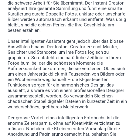
die schwere Arbeit für Sie übernimmt. Der Instant Creator
analysiert Ihre gesamte Sammlung und führt eine smarte
Kuratierung durch: Doppelte Fotos, unklare oder unscharfe
Bilder werden automatisch erkannt und entfernt. Was übrig
bleibt, sind die echten Perlen, die Ihre Geschichte am
besten erzählen.
Unser intelligenter Assistent geht jedoch über das blosse
Auswählen hinaus. Der Instant Creator erkennt Muster,
Gesichter und Standorte, um Ihre Fotos logisch zu
gruppieren. So entsteht eine natürliche Zeitlinie in Ihrem
Fotoalbum, bei der die schönsten Momente die
Aufmerksamkeit bekommen, die sie verdienen. Ob es sich
um einen Jahresrückblick mit Tausenden von Bildern oder
ein Wochenende weg handelt – die KI-gesteuerten
Funktionen sorgen für ein harmonisches Design, das
aussieht, als wäre es von einem professionellen Designer
zusammengestellt worden. So verwandeln Sie einen
chaotischen Stapel digitaler Dateien in kürzester Zeit in ein
wunderschönes, greifbares Meisterwerk.
Der grosse Vorteil eines intelligenten Fotobuchs ist die
enorme Zeitersparnis, ohne auf Kreativität verzichten zu
müssen. Nachdem die KI einen ersten Vorschlag für die
Anordnung und Paginierung gemacht hat, behalten Sie