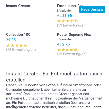
Klicken Sie im Editor auf „Neustart“, das Produkt wird
Instant Creator
Fotos in der Box
zurückgesetzt
Neue Designs
8 Varianten
Klicken Sie auf „Speichern“ und geben Sie den
Ab
21.95
benutzerdefinierten Namen für Ihre zweite Kreation ein.
Alle Ihre Kreationen finden Sie unter „Mein Seiten >
(59 Bewertung/en)
Gespeicherte Projekte“
Collection 100
Poster Supreme Flex
29.95
4 Varianten
Ab
2.75
(28 Bewertung/en)
(15 Bewertung/en)
Instant Creator: Ein Fotobuch automatisch
erstellen
Haben Sie Hunderte von Fotos auf Ihrem Smartphone oder
Computer gespeichert, aber keine Zeit, sie alle zu
sortieren? Dank unseres Instant Creator gehört das
mühsame Durchsuchen Ihrer Fotogalerie der Vergangenheit
an. Ein Fotobuch automatisch erstellen über unsere
intelligenten Systeme bedeutet, dass künstliche Intelligenz