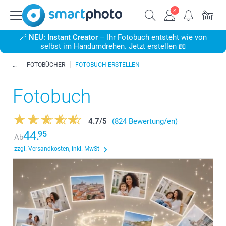
🪄
NEU: Instant Creator
– Ihr Fotobuch entsteht wie von
selbst im Handumdrehen. Jetzt erstellen 📖
FOTOBÜCHER
FOTOBUCH ERSTELLEN
Fotobuch
4.7
/
5
(824 Bewertung/en)
44.
95
Ab
zzgl. Versandkosten, inkl. MwSt