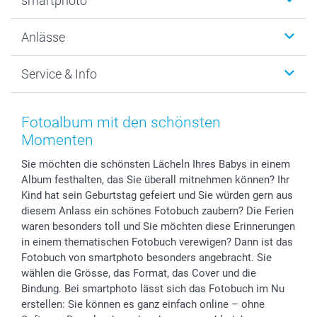
smartphoto
Fotogeschenke
Wanddekoration
Über uns
Anlässe
MyNameBook
Warum smartphoto
Foto-Grusskarten
Nachhaltigkeit
Weihnachten
Service & Info
Fotoabzüge, Fotos als Buch & Poster
Datenschutz
Neujahr
Smartphone & Tablet Cases
Cookie-Erklärung
Valentinstag
Kontakt & FAQ
Zubehör & Material
AGB
Muttertag
Preise und Versandkosten
Fotoalbum mit den schönsten
Foto-Kalender & Agenden
Impressum
Vatertag
Lieferfristen
Momenten
Sticker & Etiketten
Presse
Kommunion & Konfirmation
48h Lieferung
Sie möchten die schönsten Lächeln Ihres Babys in einem
Geschenk-Gutscheine (PDF)
Partnerprogramme
Hochzeit
Zahlungsmöglichkeiten
Album festhalten, das Sie überall mitnehmen können? Ihr
Investor Relations
Geburtstag
Anmelden /Registrieren
Kind hat sein Geburtstag gefeiert und Sie würden gern aus
B2B smartbusiness
Geburt
Sitemap
diesem Anlass ein schönes Fotobuch zaubern? Die Ferien
Widerrufsrecht
Zu allen Anlässen
Status der Bestellung
waren besonders toll und Sie möchten diese Erinnerungen
in einem thematischen Fotobuch verewigen? Dann ist das
smartfriends
Fotobuch von smartphoto besonders angebracht. Sie
smartgarantie
wählen die Grösse, das Format, das Cover und die
smartbonus
Bindung. Bei smartphoto lässt sich das Fotobuch im Nu
erstellen: Sie können es ganz einfach online – ohne