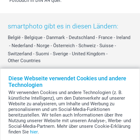
Fotobuch in DIN A4 quer.
smartphoto gibt es in diesen Ländern:
België
-
Belgique
-
Danmark
-
Deutschland
-
France
-
Ireland
-
Nederland
-
Norge
-
Österreich
-
Schweiz
-
Suisse
-
Switzerland
-
Suomi
-
Sverige
-
United Kingdom
-
Other Countries
Diese Webseite verwendet Cookies und andere
Alle Preise verstehen sich in Schweizer Franken (CHF) inkl. MwSt. und zzgl.
Technologien
Versandkosten.
Wir verwenden Cookies und andere Technologien (z. B.
künstliche Intelligenz), um den Datenverkehr auf unserer
Website zu analysieren, um Inhalte und Werbung zu
personalisieren und um Social-Media-Funktionen
© smartphoto Group. Alle Rechte vorbehalten.
bereitzustellen. Wir teilen auch Informationen über Ihre
Nutzung unserer Website mit unseren Analyse-, Werbe- und
Social-Media-Partnern. Mehr über unsere Cookie-Erklärung
finden Sie
hier
.
Fotobuch XL Quer - Hardcover mit Foto