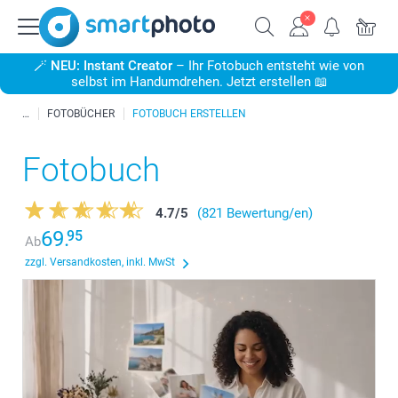
🪄
NEU: Instant Creator
– Ihr Fotobuch entsteht wie von
selbst im Handumdrehen. Jetzt erstellen 📖
FOTOBÜCHER
FOTOBUCH ERSTELLEN
Fotobuch
4.7
/
5
(821 Bewertung/en)
69.
95
Ab
zzgl. Versandkosten, inkl. MwSt