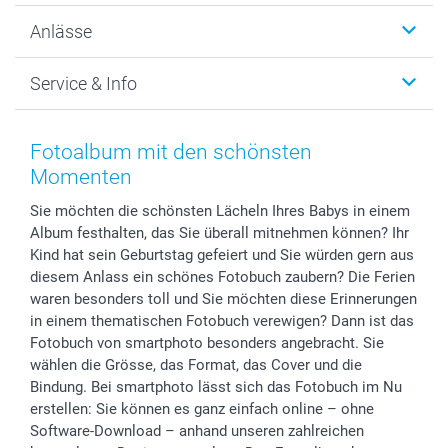
Wanddekoration
Über uns
Anlässe
MyNameBook
Warum smartphoto
Foto-Grusskarten
Nachhaltigkeit
Weihnachten
Service & Info
Fotoabzüge, Fotos als Buch & Poster
Datenschutz
Neujahr
Smartphone & Tablet Cases
Cookie-Erklärung
Valentinstag
Kontakt & FAQ
Zubehör & Material
AGB
Muttertag
Preise und Versandkosten
Fotoalbum mit den schönsten
Foto-Kalender & Agenden
Impressum
Vatertag
Lieferfristen
Momenten
Sticker & Etiketten
Presse
Kommunion & Konfirmation
48h Lieferung
Sie möchten die schönsten Lächeln Ihres Babys in einem
Geschenk-Gutscheine (PDF)
Partnerprogramme
Hochzeit
Zahlungsmöglichkeiten
Album festhalten, das Sie überall mitnehmen können? Ihr
Investor Relations
Geburtstag
Anmelden /Registrieren
Kind hat sein Geburtstag gefeiert und Sie würden gern aus
B2B smartbusiness
Geburt
Sitemap
diesem Anlass ein schönes Fotobuch zaubern? Die Ferien
Widerrufsrecht
Zu allen Anlässen
Status der Bestellung
waren besonders toll und Sie möchten diese Erinnerungen
in einem thematischen Fotobuch verewigen? Dann ist das
smartfriends
Fotobuch von smartphoto besonders angebracht. Sie
smartgarantie
wählen die Grösse, das Format, das Cover und die
smartbonus
Bindung. Bei smartphoto lässt sich das Fotobuch im Nu
erstellen: Sie können es ganz einfach online – ohne
Software-Download – anhand unseren zahlreichen