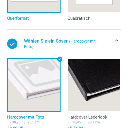
Querformat
Quadratisch
Wählen Sie ein Cover
(Hardcover mit
Foto)
Hardcover mit Foto
Hardcover Lederlook
38,95
28,1 cm
38,95
28,1 cm
Ab
69.95
Ab
74.95