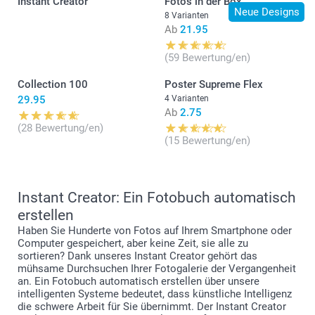
Instant Creator
Fotos in der Box
zurückgesetzt
Neue Designs
8 Varianten
Klicken Sie auf „Speichern“ und geben Sie den
Ab
21.95
benutzerdefinierten Namen für Ihre zweite Kreation ein.
Alle Ihre Kreationen finden Sie unter „Mein Seiten >
(59 Bewertung/en)
Gespeicherte Projekte“
Collection 100
Poster Supreme Flex
29.95
4 Varianten
Ab
2.75
(28 Bewertung/en)
(15 Bewertung/en)
Instant Creator: Ein Fotobuch automatisch
erstellen
Haben Sie Hunderte von Fotos auf Ihrem Smartphone oder
Computer gespeichert, aber keine Zeit, sie alle zu
sortieren? Dank unseres Instant Creator gehört das
mühsame Durchsuchen Ihrer Fotogalerie der Vergangenheit
an. Ein Fotobuch automatisch erstellen über unsere
intelligenten Systeme bedeutet, dass künstliche Intelligenz
die schwere Arbeit für Sie übernimmt. Der Instant Creator