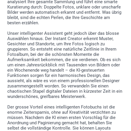
analysiert Ihre gesamte Sammlung und führt eine smarte
Kuratierung durch: Doppelte Fotos, unklare oder unscharfe
Bilder werden automatisch erkannt und entfernt. Was übrig
bleibt, sind die echten Perlen, die Ihre Geschichte am
besten erzählen.
Unser intelligenter Assistent geht jedoch über das blosse
Auswählen hinaus. Der Instant Creator erkennt Muster,
Gesichter und Standorte, um Ihre Fotos logisch zu
gruppieren. So entsteht eine natürliche Zeitlinie in Ihrem
Fotoalbum, bei der die schönsten Momente die
Aufmerksamkeit bekommen, die sie verdienen. Ob es sich
um einen Jahresrückblick mit Tausenden von Bildern oder
ein Wochenende weg handelt – die KI-gesteuerten
Funktionen sorgen für ein harmonisches Design, das
aussieht, als wäre es von einem professionellen Designer
zusammengestellt worden. So verwandeln Sie einen
chaotischen Stapel digitaler Dateien in kürzester Zeit in ein
wunderschönes, greifbares Meisterwerk.
Der grosse Vorteil eines intelligenten Fotobuchs ist die
enorme Zeitersparnis, ohne auf Kreativität verzichten zu
müssen. Nachdem die KI einen ersten Vorschlag für die
Anordnung und Paginierung gemacht hat, behalten Sie
selbst die vollständige Kontrolle. Sie können Layouts