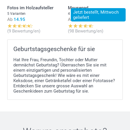
Fotos im Holzaufsteller
Mousepad
Jetzt bestellt, Mittwoch
5 Varianten
4 Varianten
geliefert
Ab
14.95
Ab
14.95
(9 Bewertung/en)
(98 Bewertung/en)
Geburtstagsgeschenke für sie
Hat Ihre Frau, Freundin, Tochter oder Mutter
demnächst Geburtstag? Überraschen Sie sie mit
einem einzigartigen und personalisierten
Geburtstagsgeschenk! Wie wäre es mit einer
Keksdose, einer Getränketafel oder einer Fototasse?
Entdecken Sie unsere grosse Auswahl an
Geschenkideen zum Geburtstag für sie.