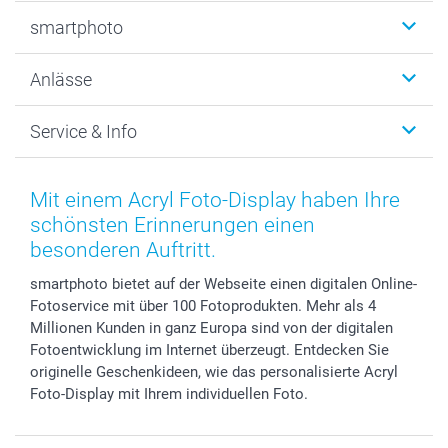
Fotobücher
smartphoto
Fotogeschenke
Wanddekoration
Über uns
Anlässe
MyNameBook
Warum smartphoto
Foto-Grusskarten
Nachhaltigkeit
Weihnachten
Service & Info
Fotoabzüge, Fotos als Buch & Poster
Datenschutz
Neujahr
Smartphone & Tablet Cases
Cookie-Erklärung
Valentinstag
Kontakt & FAQ
Zubehör & Material
AGB
Muttertag
Preise und Versandkosten
Mit einem Acryl Foto-Display haben Ihre
Foto-Kalender & Agenden
Impressum
Vatertag
Lieferfristen
schönsten Erinnerungen einen
Sticker & Etiketten
Presse
Kommunion & Konfirmation
48h Lieferung
besonderen Auftritt.
Geschenk-Gutscheine (PDF)
Partnerprogramme
Hochzeit
Zahlungsmöglichkeiten
smartphoto bietet auf der Webseite einen digitalen Online-
Investor Relations
Geburtstag
Anmelden /Registrieren
Fotoservice mit über 100 Fotoprodukten. Mehr als 4
B2B smartbusiness
Geburt
Sitemap
Millionen Kunden in ganz Europa sind von der digitalen
Widerrufsrecht
Zu allen Anlässen
Status der Bestellung
Fotoentwicklung im Internet überzeugt. Entdecken Sie
originelle Geschenkideen, wie das personalisierte Acryl
smartfriends
Foto-Display mit Ihrem individuellen Foto.
smartgarantie
smartbonus