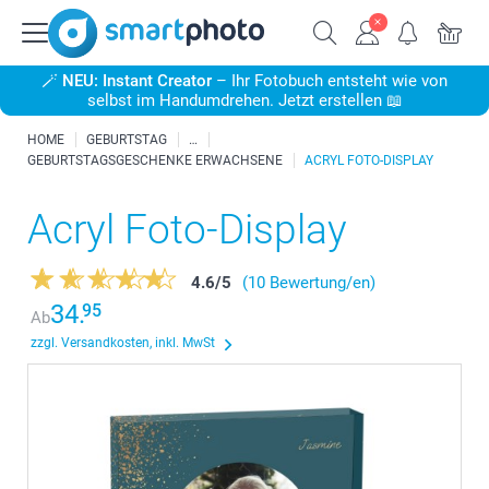
🪄
NEU: Instant Creator
– Ihr Fotobuch entsteht wie von
selbst im Handumdrehen. Jetzt erstellen 📖
HOME
GEBURTSTAG
GEBURTSTAGSGESCHENKE ERWACHSENE
ACRYL FOTO-DISPLAY
Acryl Foto-Display
4.6
/
5
(10 Bewertung/en)
34.
95
Ab
zzgl. Versandkosten, inkl. MwSt