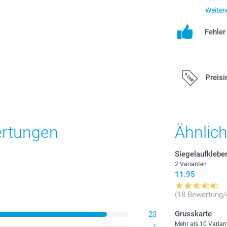
Weiter
Fehle
Preisi
Alle Preise ver
zzgl. Versandk
ertungen
Ähnlic
Siegelaufkleber
2 Varianten
11.95
(18 Bewertung/
Grusskarte
23
Mehr als 10 Varian