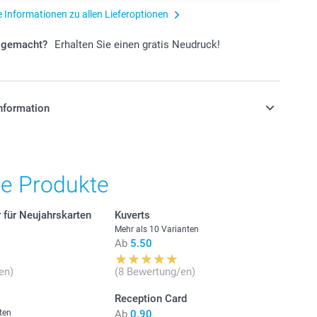
e Informationen zu allen Lieferoptionen
r gemacht?
Erhalten Sie einen gratis Neudruck!
nformation
stehen sich in Schweizer Franken (CHF) inkl. MwSt. und
osten.
he Produkte
 für Neujahrskarten
Kuverts
Mehr als 10 Varianten
Ab
5.50
en)
(8 Bewertung/en)
Reception Card
ten
Ab
0.90