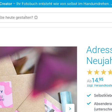
 Creator
– Ihr Fotobuch entsteht wie von selbst im Handumdrehen. Je
Adress
Neuja
14.
95
Ab
zzgl. Versandkoste
Selbstkleb
Absenderau
(unterschi