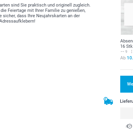
rten sind Sie praktisch und originell zugleich.
die Feiertage mit Ihrer Familie zu genießen,
e sicher, dass Ihre Neujahrskarten an der
 Adressaufklebern!
Absend
16 Stk
9
Ab
10
We
Liefer