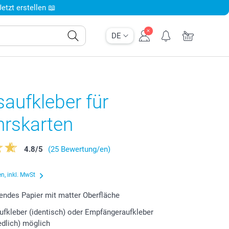
tzt erstellen 📖
DE
aufkleber für
hrskarten
4.8
/
5
(25 Bewertung/en)
n, inkl. MwSt
endes Papier mit matter Oberfläche
fkleber (identisch) oder Empfängeraufkleber
edlich) möglich