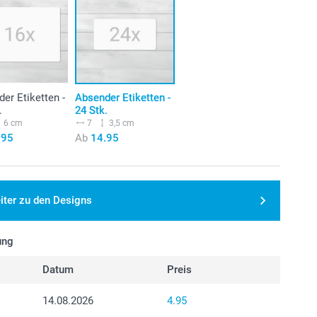
er Etiketten -
Absender Etiketten -
.
24 Stk.
6 cm
7
3,5 cm
.95
Ab
14.95
iter zu den Designs
ung
Datum
Preis
14.08.2026
4.95