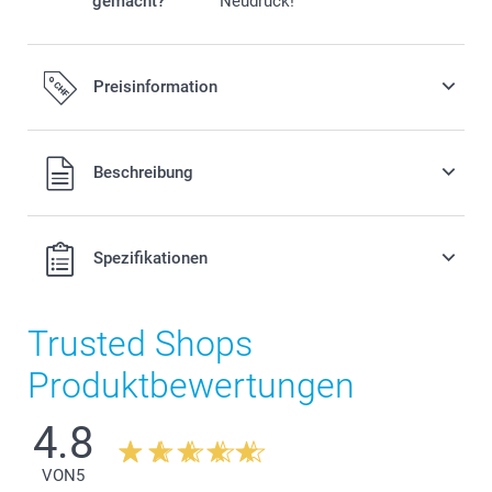
gemacht?
Neudruck!
Preisinformation
Alle Preise verstehen sich in Schweizer Franken (CHF) inkl.
Beschreibung
MwSt. und zzgl. Versandkosten.
Spezifikationen
Trusted Shops
Produktbewertungen
4.8
VON
5