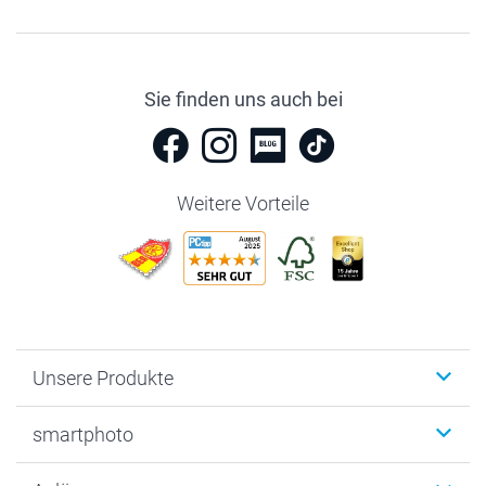
Sie finden uns auch bei
Weitere Vorteile
Unsere Produkte
Fotobücher
smartphoto
Fotogeschenke
Wanddekoration
Über uns