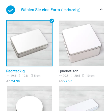
Wählen Sie eine Form
(Rechteckig)
Rechteckig
Quadratisch
19,8
12,8
20,5
20,5
5 cm
10 cm
Ab
24.95
Ab
27.95