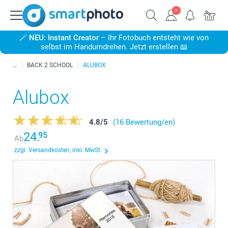
🪄
NEU: Instant Creator
– Ihr Fotobuch entsteht wie von
selbst im Handumdrehen. Jetzt erstellen 📖
BACK 2 SCHOOL
ALUBOX
Alubox
4.8
/
5
(16 Bewertung/en)
24.
95
Ab
zzgl. Versandkosten, inkl. MwSt