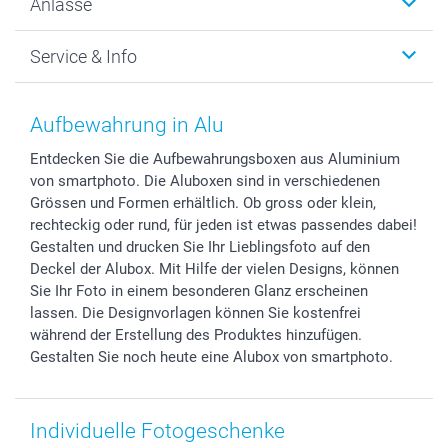
Anlässe
MyNameBook
Warum smartphoto
Foto-Grusskarten
Nachhaltigkeit
Weihnachten
Service & Info
Fotoabzüge, Fotos als Buch & Poster
Datenschutz
Neujahr
Smartphone & Tablet Cases
Cookie-Erklärung
Valentinstag
Kontakt & FAQ
Zubehör & Material
AGB
Muttertag
Preise und Versandkosten
Aufbewahrung in Alu
Foto-Kalender & Agenden
Impressum
Vatertag
Lieferfristen
Entdecken Sie die Aufbewahrungsboxen aus Aluminium
Sticker & Etiketten
Presse
Kommunion & Konfirmation
48h Lieferung
von smartphoto. Die Aluboxen sind in verschiedenen
Geschenk-Gutscheine (PDF)
Partnerprogramme
Hochzeit
Zahlungsmöglichkeiten
Grössen und Formen erhältlich. Ob gross oder klein,
Investor Relations
Geburtstag
Anmelden /Registrieren
rechteckig oder rund, für jeden ist etwas passendes dabei!
B2B smartbusiness
Geburt
Sitemap
Gestalten und drucken Sie Ihr Lieblingsfoto auf den
Deckel der Alubox. Mit Hilfe der vielen Designs, können
Widerrufsrecht
Zu allen Anlässen
Status der Bestellung
Sie Ihr Foto in einem besonderen Glanz erscheinen
smartfriends
lassen. Die Designvorlagen können Sie kostenfrei
smartgarantie
während der Erstellung des Produktes hinzufügen.
smartbonus
Gestalten Sie noch heute eine Alubox von smartphoto.
Individuelle Fotogeschenke