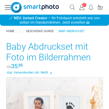
🪄
NEU: Instant Creator
– Ihr Fotobuch entsteht wie von
selbst im Handumdrehen. Jetzt erstellen 📖
HOME
GESCHENKE HUNDE
BABY ABDRUCKSET
Baby Abdruckset mit
Foto im Bilderrahmen
35.
95
Ab
zzgl. Versandkosten, inkl. MwSt