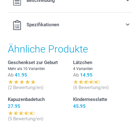
Beschreibung
MwSt. und zzgl. Versandkosten.
Erhältlich 3 verschiedenen Farben
Ideal für jedes Kinderzimmer als praktische Dekoration
Spezifikationen
Leicht zu reinigen, aus staubabweisendem, bruchfestem
PVC ohne Weichmacher
Masse: 12 cm (Höhe) x 6 cm (Durchmesser)
Ähnliche Produkte
Geschenkset zur Geburt
Lätzchen
Mehr als 10 Varianten
4 Varianten
Ab
41.95
Ab
14.95
hier
(2 Bewertung/en)
(6 Bewertung/en)
Kapuzenbadetuch
Kindermesslatte
27.95
45.95
(5 Bewertung/en)