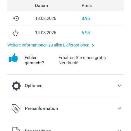
Datum
Preis
13.08.2026
8.95
14.08.2026
6.95
Weitere Informationen zu allen Lieferoptionen
Fehler
Erhalten Sie einen gratis
gemacht?
Neudruck!
Optionen
Fügen Sie Ihrer Bestellung eine Miffy
Preisinformation
Spardose hinzu
19.95/Stück
Alle Preise verstehen sich in Schweizer Franken (CHF) inkl.