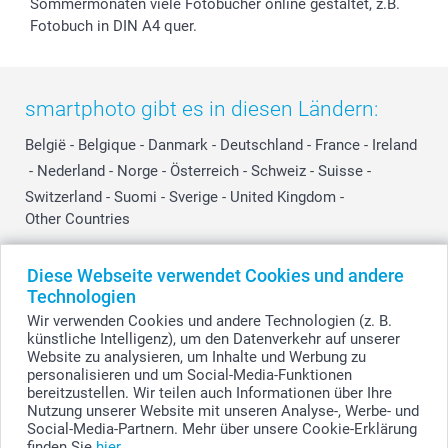
Sommermonaten viele Fotobücher online gestaltet, z.B.
Fotobuch in DIN A4 quer.
smartphoto gibt es in diesen Ländern:
België
-
Belgique
-
Danmark
-
Deutschland
-
France
-
Ireland
-
Nederland
-
Norge
-
Österreich
-
Schweiz
-
Suisse
-
Switzerland
-
Suomi
-
Sverige
-
United Kingdom
-
Other Countries
Diese Webseite verwendet Cookies und andere
Alle Preise verstehen sich in Schweizer Franken (CHF) inkl. MwSt. und zzgl.
Technologien
Versandkosten.
Wir verwenden Cookies und andere Technologien (z. B.
künstliche Intelligenz), um den Datenverkehr auf unserer
Website zu analysieren, um Inhalte und Werbung zu
personalisieren und um Social-Media-Funktionen
© smartphoto Group. Alle Rechte vorbehalten.
bereitzustellen. Wir teilen auch Informationen über Ihre
Nutzung unserer Website mit unseren Analyse-, Werbe- und
Social-Media-Partnern. Mehr über unsere Cookie-Erklärung
finden Sie
hier
.