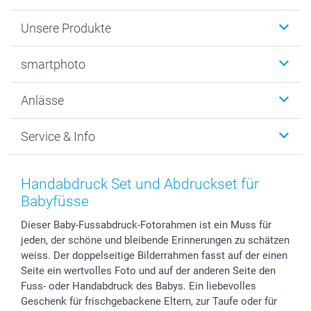
Unsere Produkte
Fotobücher
smartphoto
Fotogeschenke
Wanddekoration
Über uns
Anlässe
MyNameBook
Warum smartphoto
Foto-Grusskarten
Nachhaltigkeit
Weihnachten
Service & Info
Fotoabzüge, Fotos als Buch & Poster
Datenschutz
Neujahr
Smartphone & Tablet Cases
Cookie-Erklärung
Valentinstag
Kontakt & FAQ
Zubehör & Material
AGB
Muttertag
Preise und Versandkosten
Handabdruck Set und Abdruckset für
Foto-Kalender & Agenden
Impressum
Vatertag
Lieferfristen
Babyfüsse
Sticker & Etiketten
Presse
Kommunion & Konfirmation
48h Lieferung
Dieser Baby-Fussabdruck-Fotorahmen ist ein Muss für
Geschenk-Gutscheine (PDF)
Partnerprogramme
Hochzeit
Zahlungsmöglichkeiten
jeden, der schöne und bleibende Erinnerungen zu schätzen
Investor Relations
Geburtstag
Anmelden /Registrieren
weiss. Der doppelseitige Bilderrahmen fasst auf der einen
B2B smartbusiness
Geburt
Sitemap
Seite ein wertvolles Foto und auf der anderen Seite den
Widerrufsrecht
Zu allen Anlässen
Status der Bestellung
Fuss- oder Handabdruck des Babys. Ein liebevolles
Geschenk für frischgebackene Eltern, zur Taufe oder für
smartfriends