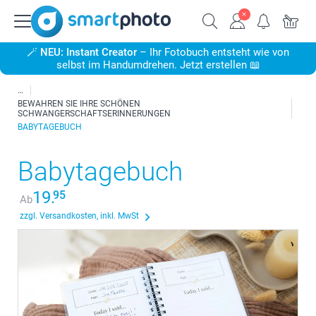
🪄
NEU: Instant Creator
– Ihr Fotobuch entsteht wie von
selbst im Handumdrehen. Jetzt erstellen 📖
BEWAHREN SIE IHRE SCHÖNEN
SCHWANGERSCHAFTSERINNERUNGEN
BABYTAGEBUCH
Babytagebuch
19.
95
Ab
zzgl. Versandkosten, inkl. MwSt