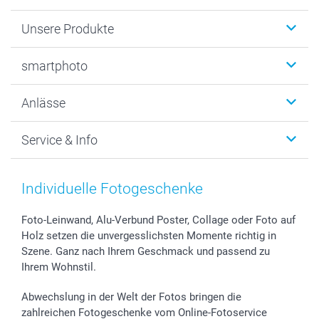
Unsere Produkte
Fotobücher
smartphoto
Fotogeschenke
Wanddekoration
Über uns
Anlässe
MyNameBook
Warum smartphoto
Foto-Grusskarten
Nachhaltigkeit
Weihnachten
Service & Info
Fotoabzüge, Fotos als Buch & Poster
Datenschutz
Neujahr
Smartphone & Tablet Cases
Cookie-Erklärung
Valentinstag
Kontakt & FAQ
Zubehör & Material
AGB
Muttertag
Preise und Versandkosten
Individuelle Fotogeschenke
Foto-Kalender & Agenden
Impressum
Vatertag
Lieferfristen
Sticker & Etiketten
Presse
Kommunion & Konfirmation
48h Lieferung
Foto-Leinwand, Alu-Verbund Poster, Collage oder Foto auf
Holz setzen die unvergesslichsten Momente richtig in
Geschenk-Gutscheine (PDF)
Partnerprogramme
Hochzeit
Zahlungsmöglichkeiten
Szene. Ganz nach Ihrem Geschmack und passend zu
Investor Relations
Geburtstag
Anmelden /Registrieren
Ihrem Wohnstil.
B2B smartbusiness
Geburt
Sitemap
Widerrufsrecht
Zu allen Anlässen
Status der Bestellung
Abwechslung in der Welt der Fotos bringen die
smartfriends
zahlreichen Fotogeschenke vom Online-Fotoservice