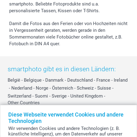
smartphoto. Beliebte Fotoprodukte sind u.a.
smartgarantie
personalisierte Tassen, Kissen oder T-Shirts.
smartbonus
Damit die Fotos aus den Ferien oder von Hochzeiten nicht
in Vergessenheit geraten, werden gerade in den
Sommermonaten viele Fotobücher online gestaltet, z.B.
Fotobuch in DIN A4 quer.
smartphoto gibt es in diesen Ländern:
België
-
Belgique
-
Danmark
-
Deutschland
-
France
-
Ireland
-
Nederland
-
Norge
-
Österreich
-
Schweiz
-
Suisse
-
Switzerland
-
Suomi
-
Sverige
-
United Kingdom
-
Other Countries
Diese Webseite verwendet Cookies und andere
Technologien
Alle Preise verstehen sich in Schweizer Franken (CHF) inkl. MwSt. und zzgl.
Wir verwenden Cookies und andere Technologien (z. B.
Versandkosten.
künstliche Intelligenz), um den Datenverkehr auf unserer