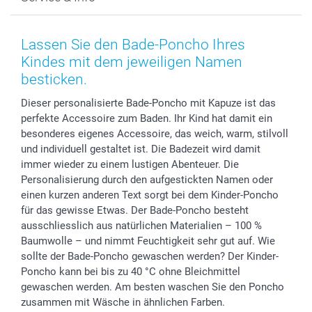
Fotoabzüge, Fotos als Buch & Poster
Datenschutz
Neujahr
Smartphone & Tablet Cases
Cookie-Erklärung
Valentinstag
Kontakt & FAQ
Zubehör & Material
AGB
Muttertag
Preise und Versandkosten
Lassen Sie den Bade-Poncho Ihres
Foto-Kalender & Agenden
Impressum
Vatertag
Lieferfristen
Kindes mit dem jeweiligen Namen
Sticker & Etiketten
Presse
Kommunion & Konfirmation
48h Lieferung
besticken.
Geschenk-Gutscheine (PDF)
Partnerprogramme
Hochzeit
Zahlungsmöglichkeiten
Dieser personalisierte Bade-Poncho mit Kapuze ist das
Investor Relations
Geburtstag
Anmelden /Registrieren
perfekte Accessoire zum Baden. Ihr Kind hat damit ein
B2B smartbusiness
Geburt
Sitemap
besonderes eigenes Accessoire, das weich, warm, stilvoll
Widerrufsrecht
Zu allen Anlässen
Status der Bestellung
und individuell gestaltet ist. Die Badezeit wird damit
immer wieder zu einem lustigen Abenteuer. Die
smartfriends
Personalisierung durch den aufgestickten Namen oder
smartgarantie
einen kurzen anderen Text sorgt bei dem Kinder-Poncho
smartbonus
für das gewisse Etwas. Der Bade-Poncho besteht
ausschliesslich aus natürlichen Materialien – 100 %
Baumwolle – und nimmt Feuchtigkeit sehr gut auf. Wie
sollte der Bade-Poncho gewaschen werden? Der Kinder-
Poncho kann bei bis zu 40 °C ohne Bleichmittel
gewaschen werden. Am besten waschen Sie den Poncho
zusammen mit Wäsche in ähnlichen Farben.