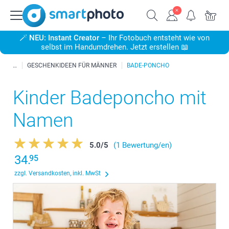
🪄
NEU: Instant Creator
– Ihr Fotobuch entsteht wie von
selbst im Handumdrehen. Jetzt erstellen 📖
GESCHENKIDEEN FÜR MÄNNER
BADE-PONCHO
Kinder Badeponcho mit
Namen
5.0
/
5
(1 Bewertung/en)
34.
95
zzgl. Versandkosten, inkl. MwSt