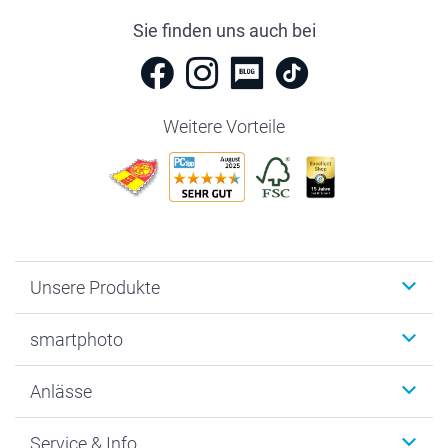
Sie finden uns auch bei
Weitere Vorteile
Unsere Produkte
Fotobücher
smartphoto
Fotogeschenke
Wanddekoration
Über uns
Anlässe
MyNameBook
Warum smartphoto
Foto-Grusskarten
Nachhaltigkeit
Weihnachten
Service & Info