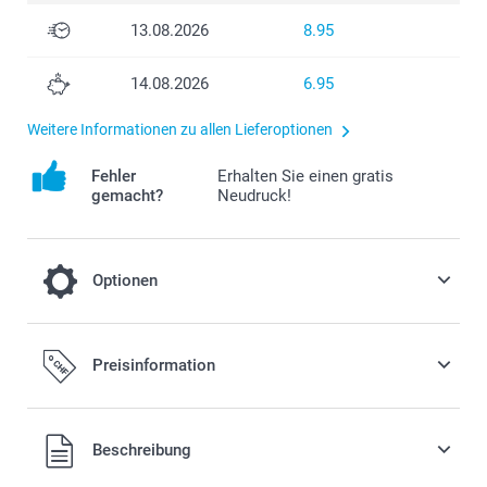
13.08.2026
8.95
14.08.2026
6.95
Weitere Informationen zu allen Lieferoptionen
Fehler
Erhalten Sie einen gratis
gemacht?
Neudruck!
Optionen
Fügen Sie Ihrer Bestellung eine Miffy
Preisinformation
Spardose hinzu
19.95/Stück
Alle Preise verstehen sich in Schweizer Franken (CHF) inkl.
Beschreibung
MwSt. und zzgl. Versandkosten.