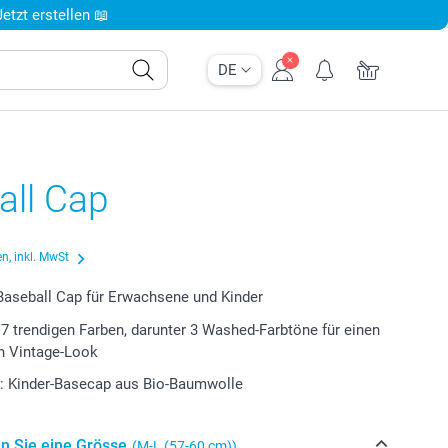
tzt erstellen 📖
DE
all Cap
n, inkl. MwSt
Baseball Cap für Erwachsene und Kinder
7 trendigen Farben, darunter 3 Washed-Farbtöne für einen
n Vintage-Look
: Kinder-Basecap aus Bio-Baumwolle
n Sie eine Grösse
(M-L (57-60 cm))