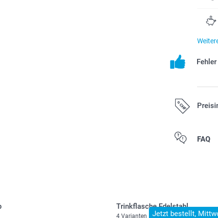
Weiter
Fehle
Preisi
Alle Preise ver
FAQ
zzgl. Versandk
p
Trinkflasche Edelstahl
Jetzt bestellt, Mittw
4 Varianten