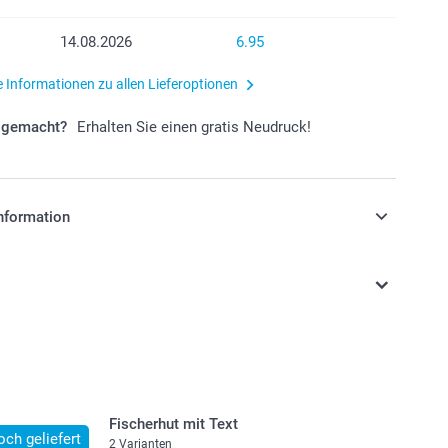
14.08.2026
6.95
e Informationen zu allen Lieferoptionen
r gemacht?
Erhalten Sie einen gratis Neudruck!
nformation
stehen sich in Schweizer Franken (CHF) inkl. MwSt. und
osten.
Fischerhut mit Text
och geliefert
2 Varianten