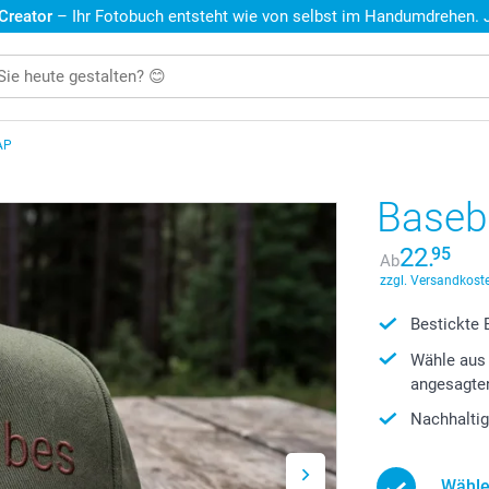
 Creator
– Ihr Fotobuch entsteht wie von selbst im Handumdrehen. Je
AP
Baseb
22.
95
Ab
zzgl. Versandkoste
Bestickte 
Wähle aus 
angesagte
Nachhaltig
Wähle