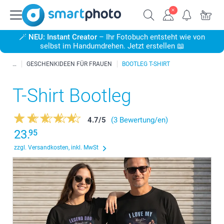
🪄
NEU: Instant Creator
– Ihr Fotobuch entsteht wie von
selbst im Handumdrehen. Jetzt erstellen 📖
GESCHENKIDEEN FÜR FRAUEN
BOOTLEG T-SHIRT
T-Shirt Bootleg
4.7
/
5
(3 Bewertung/en)
23.
95
zzgl. Versandkosten, inkl. MwSt