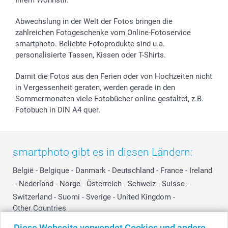
B2B smartbusiness
Geburt
Sitemap
Widerrufsrecht
Zu allen Anlässen
Status der Bestellung
Abwechslung in der Welt der Fotos bringen die
smartfriends
zahlreichen Fotogeschenke vom Online-Fotoservice
smartphoto. Beliebte Fotoprodukte sind u.a.
smartgarantie
personalisierte Tassen, Kissen oder T-Shirts.
smartbonus
Damit die Fotos aus den Ferien oder von Hochzeiten nicht
in Vergessenheit geraten, werden gerade in den
Sommermonaten viele Fotobücher online gestaltet, z.B.
Fotobuch in DIN A4 quer.
smartphoto gibt es in diesen Ländern:
België
-
Belgique
-
Danmark
-
Deutschland
-
France
-
Ireland
-
Nederland
-
Norge
-
Österreich
-
Schweiz
-
Suisse
-
Switzerland
-
Suomi
-
Sverige
-
United Kingdom
-
Other Countries
Diese Webseite verwendet Cookies und andere