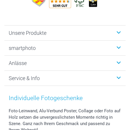
Unsere Produkte
Fotobücher
smartphoto
Fotogeschenke
Wanddekoration
Über uns
Anlässe
MyNameBook
Warum smartphoto
Foto-Grusskarten
Nachhaltigkeit
Weihnachten
Service & Info
Fotoabzüge, Fotos als Buch & Poster
Datenschutz
Neujahr
Smartphone & Tablet Cases
Cookie-Erklärung
Valentinstag
Kontakt & FAQ
Zubehör & Material
AGB
Muttertag
Preise und Versandkosten
Individuelle Fotogeschenke
Foto-Kalender & Agenden
Impressum
Vatertag
Lieferfristen
Sticker & Etiketten
Presse
Kommunion & Konfirmation
48h Lieferung
Foto-Leinwand, Alu-Verbund Poster, Collage oder Foto auf
Holz setzen die unvergesslichsten Momente richtig in
Geschenk-Gutscheine (PDF)
Partnerprogramme
Hochzeit
Zahlungsmöglichkeiten
Szene. Ganz nach Ihrem Geschmack und passend zu
Investor Relations
Geburtstag
Anmelden /Registrieren
Ihrem Wohnstil.