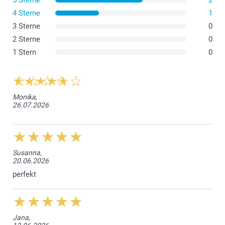
5 Sterne
2
71,5 cm
Auf links waschen bei 40 °C
4 Sterne
1
Nicht im Trockner trocknen und nicht direkt auf den
3 Sterne
0
53 cm
Druck bügeln
2 Sterne
0
So bleibt Ihr Design jahrelang 'frisch'
19 cm
1 Stern
0
L
73 cm
Monika,
26.07.2026
55 cm
19 cm
XL
Susanna,
20.06.2026
76 cm
perfekt
58,5 cm
19,5 cm
Jana,
XXL