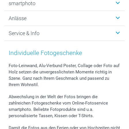
smartphoto
Fotogeschenke
Wanddekoration
Über uns
Anlässe
MyNameBook
Warum smartphoto
Foto-Grusskarten
Nachhaltigkeit
Weihnachten
Service & Info
Fotoabzüge, Fotos als Buch & Poster
Datenschutz
Neujahr
Smartphone & Tablet Cases
Cookie-Erklärung
Valentinstag
Kontakt & FAQ
Zubehör & Material
AGB
Muttertag
Preise und Versandkosten
Individuelle Fotogeschenke
Foto-Kalender & Agenden
Impressum
Vatertag
Lieferfristen
Sticker & Etiketten
Presse
Kommunion & Konfirmation
48h Lieferung
Foto-Leinwand, Alu-Verbund Poster, Collage oder Foto auf
Holz setzen die unvergesslichsten Momente richtig in
Geschenk-Gutscheine (PDF)
Partnerprogramme
Hochzeit
Zahlungsmöglichkeiten
Szene. Ganz nach Ihrem Geschmack und passend zu
Investor Relations
Geburtstag
Anmelden /Registrieren
Ihrem Wohnstil.
B2B smartbusiness
Geburt
Sitemap
Widerrufsrecht
Zu allen Anlässen
Status der Bestellung
Abwechslung in der Welt der Fotos bringen die
smartfriends
zahlreichen Fotogeschenke vom Online-Fotoservice
smartphoto. Beliebte Fotoprodukte sind u.a.
smartgarantie
personalisierte Tassen, Kissen oder T-Shirts.
smartbonus
Damit die Fotos aus den Ferien oder von Hochzeiten nicht