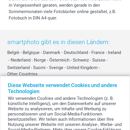
in Vergessenheit geraten, werden gerade in den
Sommermonaten viele Fotobücher online gestaltet, z.B.
Fotobuch in DIN A4 quer.
smartphoto gibt es in diesen Ländern:
België
-
Belgique
-
Danmark
-
Deutschland
-
France
-
Ireland
-
Nederland
-
Norge
-
Österreich
-
Schweiz
-
Suisse
-
Switzerland
-
Suomi
-
Sverige
-
United Kingdom
-
Other Countries
Diese Webseite verwendet Cookies und andere
Technologien
Alle Preise verstehen sich in Schweizer Franken (CHF) inkl. MwSt. und zzgl.
Wir verwenden Cookies und andere Technologien (z. B.
Versandkosten.
künstliche Intelligenz), um den Datenverkehr auf unserer
Website zu analysieren, um Inhalte und Werbung zu
personalisieren und um Social-Media-Funktionen
bereitzustellen. Wir teilen auch Informationen über Ihre
© smartphoto Group. Alle Rechte vorbehalten.
Nutzung unserer Website mit unseren Analyse-, Werbe- und
Social-Media-Partnern. Mehr über unsere Cookie-Erklärung