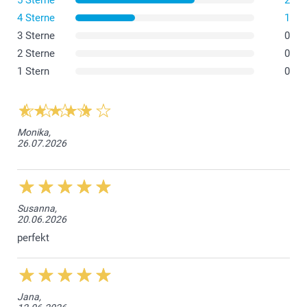
5 Sterne
2
71,5 cm
Auf links waschen bei 40 °C
4 Sterne
1
Nicht im Trockner trocknen und nicht direkt auf den
3 Sterne
0
53 cm
Druck bügeln
2 Sterne
0
So bleibt Ihr Design jahrelang 'frisch'
19 cm
1 Stern
0
L
73 cm
Monika,
26.07.2026
55 cm
19 cm
XL
Susanna,
20.06.2026
76 cm
perfekt
58,5 cm
19,5 cm
Jana,
XXL