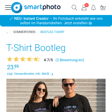
🪄
NEU: Instant Creator
– Ihr Fotobuch entsteht wie von
selbst im Handumdrehen. Jetzt erstellen 📖
SOMMERFERIEN
BOOTLEG T-SHIRT
T-Shirt Bootleg
4.7
/
5
(3 Bewertung/en)
23.
95
zzgl. Versandkosten, inkl. MwSt