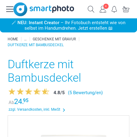
🪄
NEU: Instant Creator
– Ihr Fotobuch entsteht wie von
selbst im Handumdrehen. Jetzt erstellen 📖
HOME
GESCHENKE MIT GRAVUR
DUFTKERZE MIT BAMBUSDECKEL
Duftkerze mit
Bambusdeckel
4.8
/
5
(5 Bewertung/en)
24.
95
Ab
zzgl. Versandkosten, inkl. MwSt