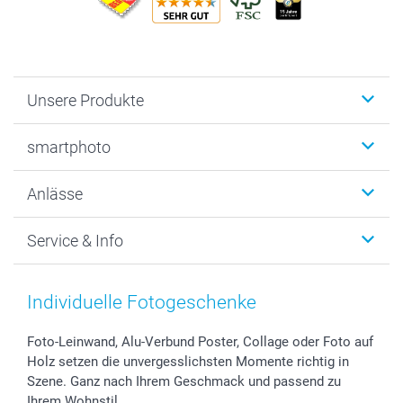
Unsere Produkte
Fotobücher
smartphoto
Fotogeschenke
Wanddekoration
Über uns
Anlässe
MyNameBook
Warum smartphoto
Foto-Grusskarten
Nachhaltigkeit
Weihnachten
Service & Info
Fotoabzüge, Fotos als Buch & Poster
Datenschutz
Neujahr
Smartphone & Tablet Cases
Cookie-Erklärung
Valentinstag
Kontakt & FAQ
Zubehör & Material
AGB
Muttertag
Preise und Versandkosten
Individuelle Fotogeschenke
Foto-Kalender & Agenden
Impressum
Vatertag
Lieferfristen
Sticker & Etiketten
Presse
Kommunion & Konfirmation
48h Lieferung
Foto-Leinwand, Alu-Verbund Poster, Collage oder Foto auf
Holz setzen die unvergesslichsten Momente richtig in
Geschenk-Gutscheine (PDF)
Partnerprogramme
Hochzeit
Zahlungsmöglichkeiten
Szene. Ganz nach Ihrem Geschmack und passend zu
Investor Relations
Geburtstag
Anmelden /Registrieren
Ihrem Wohnstil.