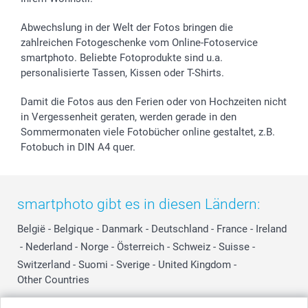
B2B smartbusiness
Geburt
Sitemap
Widerrufsrecht
Zu allen Anlässen
Status der Bestellung
Abwechslung in der Welt der Fotos bringen die
smartfriends
zahlreichen Fotogeschenke vom Online-Fotoservice
smartphoto. Beliebte Fotoprodukte sind u.a.
smartgarantie
personalisierte Tassen, Kissen oder T-Shirts.
smartbonus
Damit die Fotos aus den Ferien oder von Hochzeiten nicht
in Vergessenheit geraten, werden gerade in den
Sommermonaten viele Fotobücher online gestaltet, z.B.
Fotobuch in DIN A4 quer.
smartphoto gibt es in diesen Ländern:
België
-
Belgique
-
Danmark
-
Deutschland
-
France
-
Ireland
-
Nederland
-
Norge
-
Österreich
-
Schweiz
-
Suisse
-
Switzerland
-
Suomi
-
Sverige
-
United Kingdom
-
Other Countries