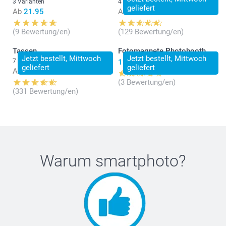
3 Varianten
4 Varianten
geliefert
Ab
21.95
Ab
24.95
(9 Bewertung/en)
(129 Bewertung/en)
Tassen
Fotomagnete Photobooth
Jetzt bestellt, Mittwoch
Jetzt bestellt, Mittwoch
7 Varianten
19.95
geliefert
geliefert
Ab
14.95
(3 Bewertung/en)
(331 Bewertung/en)
Warum
smartphoto
?