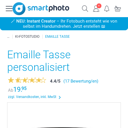
🪄
NEU: Instant Creator
– Ihr Fotobuch entsteht wie von
selbst im Handumdrehen. Jetzt erstellen 📖
KI-FOTOSTUDIO
EMAILLE TASSE
Emaille Tasse
personalisiert
4.4
/
5
(17 Bewertung/en)
19.
95
Ab
zzgl. Versandkosten, inkl. MwSt