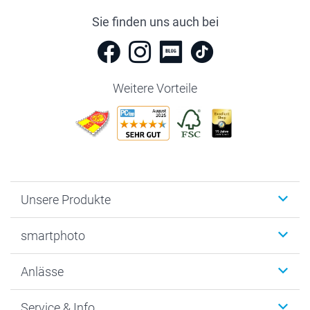
Sie finden uns auch bei
Weitere Vorteile
Unsere Produkte
Fotobücher
smartphoto
Fotogeschenke
Wanddekoration
Über uns
Anlässe
MyNameBook
Warum smartphoto
Foto-Grusskarten
Nachhaltigkeit
Weihnachten
Service & Info