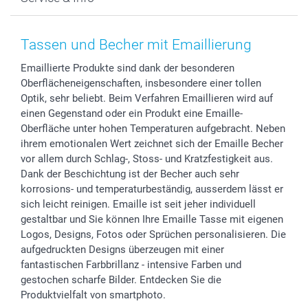
Fotoabzüge, Fotos als Buch & Poster
Datenschutz
Neujahr
Smartphone & Tablet Cases
Cookie-Erklärung
Valentinstag
Kontakt & FAQ
Zubehör & Material
AGB
Muttertag
Preise und Versandkosten
Tassen und Becher mit Emaillierung
Foto-Kalender & Agenden
Impressum
Vatertag
Lieferfristen
Emaillierte Produkte sind dank der besonderen
Sticker & Etiketten
Presse
Kommunion & Konfirmation
48h Lieferung
Oberflächeneigenschaften, insbesondere einer tollen
Geschenk-Gutscheine (PDF)
Partnerprogramme
Hochzeit
Zahlungsmöglichkeiten
Optik, sehr beliebt. Beim Verfahren Emaillieren wird auf
Investor Relations
Geburtstag
Anmelden /Registrieren
einen Gegenstand oder ein Produkt eine Emaille-
B2B smartbusiness
Geburt
Sitemap
Oberfläche unter hohen Temperaturen aufgebracht. Neben
ihrem emotionalen Wert zeichnet sich der Emaille Becher
Widerrufsrecht
Zu allen Anlässen
Status der Bestellung
vor allem durch Schlag-, Stoss- und Kratzfestigkeit aus.
smartfriends
Dank der Beschichtung ist der Becher auch sehr
smartgarantie
korrosions- und temperaturbeständig, ausserdem lässt er
smartbonus
sich leicht reinigen. Emaille ist seit jeher individuell
gestaltbar und Sie können Ihre Emaille Tasse mit eigenen
Logos, Designs, Fotos oder Sprüchen personalisieren. Die
aufgedruckten Designs überzeugen mit einer
fantastischen Farbbrillanz - intensive Farben und
gestochen scharfe Bilder. Entdecken Sie die
Produktvielfalt von smartphoto.