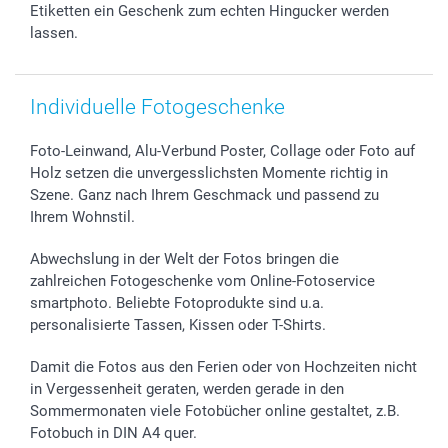
B2B smartbusiness
Geburt
Sitemap
Etiketten ein Geschenk zum echten Hingucker werden
lassen.
Widerrufsrecht
Zu allen Anlässen
Status der Bestellung
smartfriends
smartgarantie
Individuelle Fotogeschenke
smartbonus
Foto-Leinwand, Alu-Verbund Poster, Collage oder Foto auf
Holz setzen die unvergesslichsten Momente richtig in
Szene. Ganz nach Ihrem Geschmack und passend zu
Ihrem Wohnstil.
Abwechslung in der Welt der Fotos bringen die
zahlreichen Fotogeschenke vom Online-Fotoservice
smartphoto. Beliebte Fotoprodukte sind u.a.
personalisierte Tassen, Kissen oder T-Shirts.
Damit die Fotos aus den Ferien oder von Hochzeiten nicht
in Vergessenheit geraten, werden gerade in den
Sommermonaten viele Fotobücher online gestaltet, z.B.
Fotobuch in DIN A4 quer.