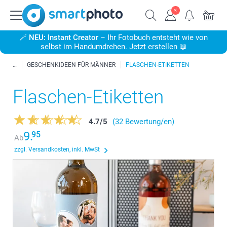
🪄
NEU: Instant Creator
– Ihr Fotobuch entsteht wie von
selbst im Handumdrehen. Jetzt erstellen 📖
GESCHENKIDEEN FÜR MÄNNER
FLASCHEN-ETIKETTEN
Flaschen-Etiketten
4.7
/
5
(32 Bewertung/en)
9.
95
Ab
zzgl. Versandkosten, inkl. MwSt