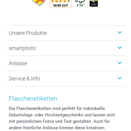
Unsere Produkte
Fotobücher
smartphoto
Fotogeschenke
Wanddekoration
Über uns
Anlässe
MyNameBook
Warum smartphoto
Foto-Grusskarten
Nachhaltigkeit
Weihnachten
Service & Info
Fotoabzüge, Fotos als Buch & Poster
Datenschutz
Neujahr
Smartphone & Tablet Cases
Cookie-Erklärung
Valentinstag
Kontakt & FAQ
Zubehör & Material
AGB
Muttertag
Preise und Versandkosten
Flaschenetiketten
Foto-Kalender & Agenden
Impressum
Vatertag
Lieferfristen
Die Flaschenetiketten sind perfekt für individuelle
Sticker & Etiketten
Presse
Kommunion & Konfirmation
48h Lieferung
Geburtstags- oder Hochzeitgeschenke und lassen sich
Geschenk-Gutscheine (PDF)
Partnerprogramme
Hochzeit
Zahlungsmöglichkeiten
mit persönlichen Fotos und Text gestalten. Auch für
Investor Relations
Geburtstag
Anmelden /Registrieren
andere feierliche Anlässe können diese kreativen