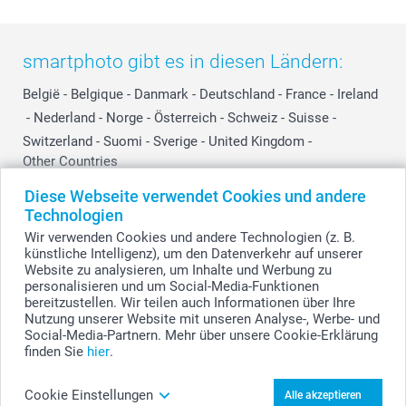
smartphoto gibt es in diesen Ländern:
België
-
Belgique
-
Danmark
-
Deutschland
-
France
-
Ireland
-
Nederland
-
Norge
-
Österreich
-
Schweiz
-
Suisse
-
Switzerland
-
Suomi
-
Sverige
-
United Kingdom
-
Other Countries
Diese Webseite verwendet Cookies und andere
Technologien
Alle Preise verstehen sich in Schweizer Franken (CHF) inkl. MwSt. und zzgl.
Wir verwenden Cookies und andere Technologien (z. B.
Versandkosten.
künstliche Intelligenz), um den Datenverkehr auf unserer
Website zu analysieren, um Inhalte und Werbung zu
personalisieren und um Social-Media-Funktionen
bereitzustellen. Wir teilen auch Informationen über Ihre
© smartphoto Group. Alle Rechte vorbehalten.
Nutzung unserer Website mit unseren Analyse-, Werbe- und
Social-Media-Partnern. Mehr über unsere Cookie-Erklärung
finden Sie
hier
.
Flaschen-Etiketten - 6 Stk. gestalten
Cookie Einstellungen
Alle akzeptieren