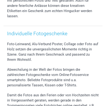
mit persönlichen Fotos und Text gestalten. Auch für
Investor Relations
Geburtstag
Anmelden /Registrieren
andere feierliche Anlässe können diese kreativen
B2B smartbusiness
Geburt
Sitemap
Etiketten ein Geschenk zum echten Hingucker werden
lassen.
Widerrufsrecht
Zu allen Anlässen
Status der Bestellung
smartfriends
smartgarantie
Individuelle Fotogeschenke
smartbonus
Foto-Leinwand, Alu-Verbund Poster, Collage oder Foto auf
Holz setzen die unvergesslichsten Momente richtig in
Szene. Ganz nach Ihrem Geschmack und passend zu
Ihrem Wohnstil.
Abwechslung in der Welt der Fotos bringen die
zahlreichen Fotogeschenke vom Online-Fotoservice
smartphoto. Beliebte Fotoprodukte sind u.a.
personalisierte Tassen, Kissen oder T-Shirts.
Damit die Fotos aus den Ferien oder von Hochzeiten nicht
in Vergessenheit geraten, werden gerade in den
Sommermonaten viele Fotobücher online gestaltet, z.B.