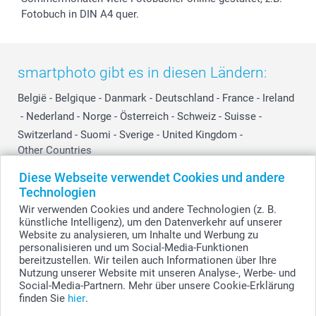
Fotobuch in DIN A4 quer.
smartphoto gibt es in diesen Ländern:
België
-
Belgique
-
Danmark
-
Deutschland
-
France
-
Ireland
-
Nederland
-
Norge
-
Österreich
-
Schweiz
-
Suisse
-
Switzerland
-
Suomi
-
Sverige
-
United Kingdom
-
Other Countries
Diese Webseite verwendet Cookies und andere
Technologien
Alle Preise verstehen sich in Schweizer Franken (CHF) inkl. MwSt. und zzgl.
Wir verwenden Cookies und andere Technologien (z. B.
Versandkosten.
künstliche Intelligenz), um den Datenverkehr auf unserer
Website zu analysieren, um Inhalte und Werbung zu
personalisieren und um Social-Media-Funktionen
bereitzustellen. Wir teilen auch Informationen über Ihre
© smartphoto Group. Alle Rechte vorbehalten.
Nutzung unserer Website mit unseren Analyse-, Werbe- und
Social-Media-Partnern. Mehr über unsere Cookie-Erklärung
finden Sie
hier
.