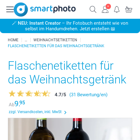
🪄
NEU: Instant Creator
– Ihr Fotobuch entsteht wie von
selbst im Handumdrehen. Jetzt erstellen 📖
HOME
WEIHNACHTSETIKETTEN
FLASCHENETIKETTEN FÜR DAS WEIHNACHTSGETRÄNK
Flaschenetiketten für
das Weihnachtsgetränk
4.7
/
5
(31 Bewertung/en)
9.
95
Ab
zzgl. Versandkosten, inkl. MwSt