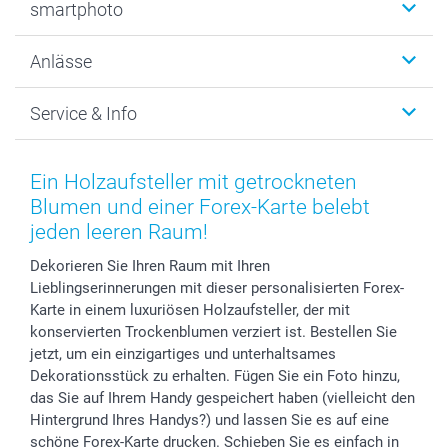
smartphoto
Fotogeschenke
Wanddekoration
Über uns
Anlässe
MyNameBook
Warum smartphoto
Foto-Grusskarten
Nachhaltigkeit
Weihnachten
Service & Info
Fotoabzüge, Fotos als Buch & Poster
Datenschutz
Neujahr
Smartphone & Tablet Cases
Cookie-Erklärung
Valentinstag
Kontakt & FAQ
Zubehör & Material
AGB
Muttertag
Preise und Versandkosten
Ein Holzaufsteller mit getrockneten
Foto-Kalender & Agenden
Impressum
Vatertag
Lieferfristen
Blumen und einer Forex-Karte belebt
Sticker & Etiketten
Presse
Kommunion & Konfirmation
48h Lieferung
jeden leeren Raum!
Geschenk-Gutscheine (PDF)
Partnerprogramme
Hochzeit
Zahlungsmöglichkeiten
Dekorieren Sie Ihren Raum mit Ihren
Investor Relations
Geburtstag
Anmelden /Registrieren
Lieblingserinnerungen mit dieser personalisierten Forex-
B2B smartbusiness
Geburt
Sitemap
Karte in einem luxuriösen Holzaufsteller, der mit
Widerrufsrecht
Zu allen Anlässen
Status der Bestellung
konservierten Trockenblumen verziert ist. Bestellen Sie
jetzt, um ein einzigartiges und unterhaltsames
smartfriends
Dekorationsstück zu erhalten. Fügen Sie ein Foto hinzu,
smartgarantie
das Sie auf Ihrem Handy gespeichert haben (vielleicht den
smartbonus
Hintergrund Ihres Handys?) und lassen Sie es auf eine
schöne Forex-Karte drucken. Schieben Sie es einfach in