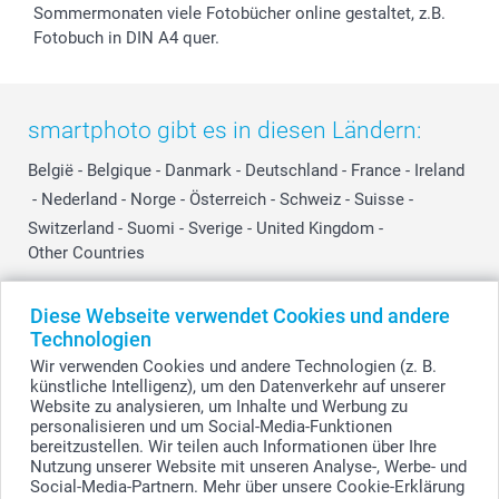
Sommermonaten viele Fotobücher online gestaltet, z.B.
Fotobuch in DIN A4 quer.
smartphoto gibt es in diesen Ländern:
België
-
Belgique
-
Danmark
-
Deutschland
-
France
-
Ireland
-
Nederland
-
Norge
-
Österreich
-
Schweiz
-
Suisse
-
Switzerland
-
Suomi
-
Sverige
-
United Kingdom
-
Other Countries
Diese Webseite verwendet Cookies und andere
Alle Preise verstehen sich in Schweizer Franken (CHF) inkl. MwSt. und zzgl.
Technologien
Versandkosten.
Wir verwenden Cookies und andere Technologien (z. B.
künstliche Intelligenz), um den Datenverkehr auf unserer
Website zu analysieren, um Inhalte und Werbung zu
personalisieren und um Social-Media-Funktionen
© smartphoto Group. Alle Rechte vorbehalten.
bereitzustellen. Wir teilen auch Informationen über Ihre
Nutzung unserer Website mit unseren Analyse-, Werbe- und
Social-Media-Partnern. Mehr über unsere Cookie-Erklärung