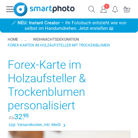
🪄
NEU: Instant Creator
– Ihr Fotobuch entsteht wie von
selbst im Handumdrehen. Jetzt erstellen 📖
HOME
WEIHNACHTSDEKORATION
FOREX-KARTEN IM HOLZAUFSTELLER MIT TROCKENBLUMEN
Forex-Karte im
Holzaufsteller &
Trockenblumen
personalisiert
32.
95
Ab
zzgl. Versandkosten, inkl. MwSt