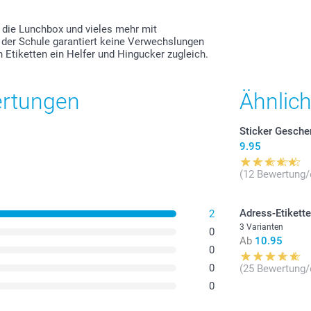
, die Lunchbox und vieles mehr mit
n der Schule garantiert keine Verwechslungen
n Etiketten ein Helfer und Hingucker zugleich.
ertungen
Ähnlic
Sticker Gesch
9.95
(12 Bewertung/
Adress-Etikett
2
3 Varianten
0
Ab
10.95
0
0
(25 Bewertung/
0