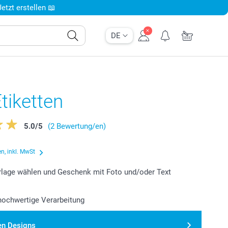
tzt erstellen 📖
DE
tiketten
5.0
/
5
(2 Bewertung/en)
n, inkl. MwSt
lage wählen und Geschenk mit Foto und/oder Text
 hochwertige Verarbeitung
en Designs