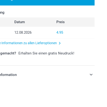
ung
Datum
Preis
12.08.2026
4.95
e Informationen zu allen Lieferoptionen
r gemacht?
Erhalten Sie einen gratis Neudruck!
nformation
stehen sich in Schweizer Franken (CHF) inkl. MwSt. und
osten.