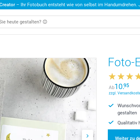
 Creator
– Ihr Fotobuch entsteht wie von selbst im Handumdrehen. Je
Foto-E
10.
95
Ab
zzgl. Versandkoste
Wunschvor
gestalten
Qualitativ
Weiter zu d