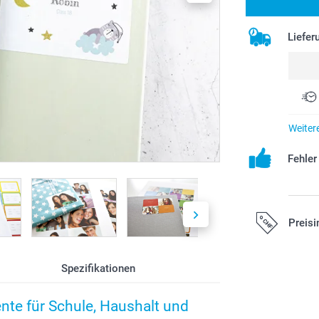
Liefer
Weiter
Fehle
Preisi
Spezifikationen
Alle Preise ver
zzgl. Versandk
ente für Schule, Haushalt und