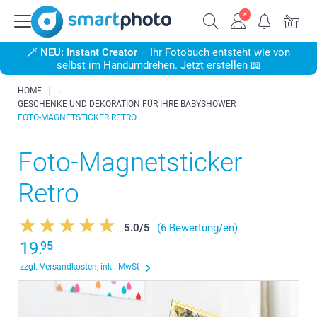
🪄
NEU: Instant Creator
– Ihr Fotobuch entsteht wie von
selbst im Handumdrehen. Jetzt erstellen 📖
HOME
GESCHENKE UND DEKORATION FÜR IHRE BABYSHOWER
FOTO-MAGNETSTICKER RETRO
Foto-Magnetsticker
Retro
5.0
/
5
(6 Bewertung/en)
19.
95
zzgl. Versandkosten, inkl. MwSt