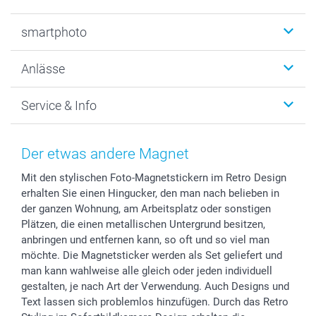
Fotobücher
smartphoto
Fotogeschenke
Wanddekoration
Über uns
Anlässe
MyNameBook
Warum smartphoto
Foto-Grusskarten
Nachhaltigkeit
Weihnachten
Service & Info
Fotoabzüge, Fotos als Buch & Poster
Datenschutz
Neujahr
Smartphone & Tablet Cases
Cookie-Erklärung
Valentinstag
Kontakt & FAQ
Zubehör & Material
AGB
Muttertag
Preise und Versandkosten
Der etwas andere Magnet
Foto-Kalender & Agenden
Impressum
Vatertag
Lieferfristen
Mit den stylischen Foto-Magnetstickern im Retro Design
Sticker & Etiketten
Presse
Kommunion & Konfirmation
48h Lieferung
erhalten Sie einen Hingucker, den man nach belieben in
Geschenk-Gutscheine (PDF)
Partnerprogramme
Hochzeit
Zahlungsmöglichkeiten
der ganzen Wohnung, am Arbeitsplatz oder sonstigen
Investor Relations
Geburtstag
Anmelden /Registrieren
Plätzen, die einen metallischen Untergrund besitzen,
B2B smartbusiness
Geburt
Sitemap
anbringen und entfernen kann, so oft und so viel man
möchte. Die Magnetsticker werden als Set geliefert und
Widerrufsrecht
Zu allen Anlässen
Status der Bestellung
man kann wahlweise alle gleich oder jeden individuell
smartfriends
gestalten, je nach Art der Verwendung. Auch Designs und
smartgarantie
Text lassen sich problemlos hinzufügen. Durch das Retro
smartbonus