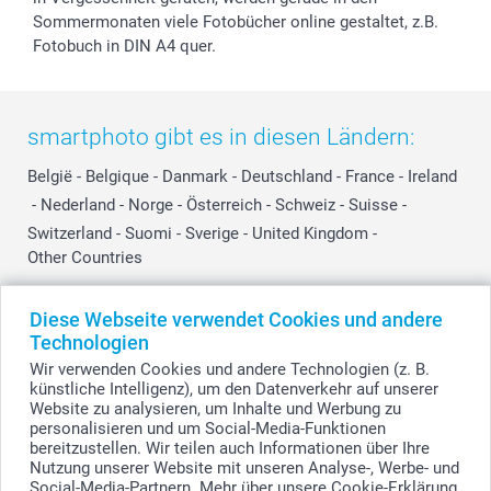
Sommermonaten viele Fotobücher online gestaltet, z.B.
Fotobuch in DIN A4 quer.
smartphoto gibt es in diesen Ländern:
België
-
Belgique
-
Danmark
-
Deutschland
-
France
-
Ireland
-
Nederland
-
Norge
-
Österreich
-
Schweiz
-
Suisse
-
Switzerland
-
Suomi
-
Sverige
-
United Kingdom
-
Other Countries
Diese Webseite verwendet Cookies und andere
Alle Preise verstehen sich in Schweizer Franken (CHF) inkl. MwSt. und zzgl.
Technologien
Versandkosten.
Wir verwenden Cookies und andere Technologien (z. B.
künstliche Intelligenz), um den Datenverkehr auf unserer
Website zu analysieren, um Inhalte und Werbung zu
personalisieren und um Social-Media-Funktionen
© smartphoto Group. Alle Rechte vorbehalten.
bereitzustellen. Wir teilen auch Informationen über Ihre
Nutzung unserer Website mit unseren Analyse-, Werbe- und
Social-Media-Partnern. Mehr über unsere Cookie-Erklärung