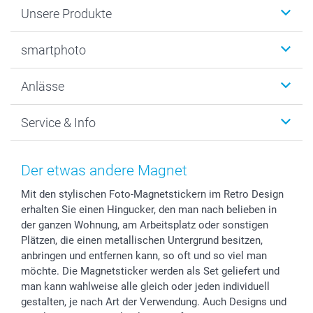
Unsere Produkte
Fotobücher
smartphoto
Fotogeschenke
Wanddekoration
Über uns
Anlässe
MyNameBook
Warum smartphoto
Foto-Grusskarten
Nachhaltigkeit
Weihnachten
Service & Info
Fotoabzüge, Fotos als Buch & Poster
Datenschutz
Neujahr
Smartphone & Tablet Cases
Cookie-Erklärung
Valentinstag
Kontakt & FAQ
Zubehör & Material
AGB
Muttertag
Preise und Versandkosten
Der etwas andere Magnet
Foto-Kalender & Agenden
Impressum
Vatertag
Lieferfristen
Mit den stylischen Foto-Magnetstickern im Retro Design
Sticker & Etiketten
Presse
Kommunion & Konfirmation
48h Lieferung
erhalten Sie einen Hingucker, den man nach belieben in
Geschenk-Gutscheine (PDF)
Partnerprogramme
Hochzeit
Zahlungsmöglichkeiten
der ganzen Wohnung, am Arbeitsplatz oder sonstigen
Investor Relations
Geburtstag
Anmelden /Registrieren
Plätzen, die einen metallischen Untergrund besitzen,
B2B smartbusiness
Geburt
Sitemap
anbringen und entfernen kann, so oft und so viel man
möchte. Die Magnetsticker werden als Set geliefert und
Widerrufsrecht
Zu allen Anlässen
Status der Bestellung
man kann wahlweise alle gleich oder jeden individuell
smartfriends
gestalten, je nach Art der Verwendung. Auch Designs und
smartgarantie