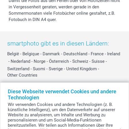
Damit die Fotos aus den Ferien oder von Hochzeiten nicht
in Vergessenheit geraten, werden gerade in den
Sommermonaten viele Fotobücher online gestaltet, z.B.
Fotobuch in DIN A4 quer.
smartphoto gibt es in diesen Ländern:
België
-
Belgique
-
Danmark
-
Deutschland
-
France
-
Ireland
-
Nederland
-
Norge
-
Österreich
-
Schweiz
-
Suisse
-
Switzerland
-
Suomi
-
Sverige
-
United Kingdom
-
Other Countries
Diese Webseite verwendet Cookies und andere
Alle Preise verstehen sich in Schweizer Franken (CHF) inkl. MwSt. und zzgl.
Technologien
Versandkosten.
Wir verwenden Cookies und andere Technologien (z. B.
künstliche Intelligenz), um den Datenverkehr auf unserer
Website zu analysieren, um Inhalte und Werbung zu
personalisieren und um Social-Media-Funktionen
© smartphoto Group. Alle Rechte vorbehalten.
bereitzustellen. Wir teilen auch Informationen über Ihre