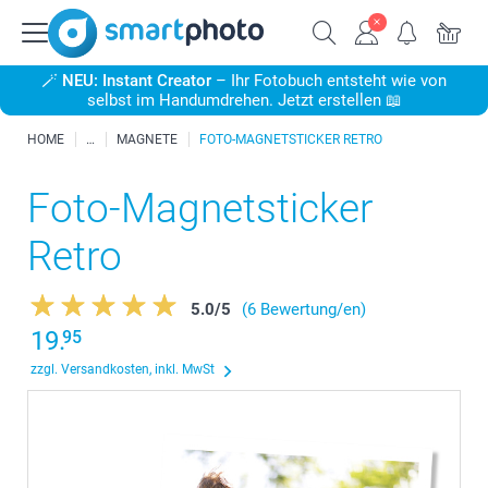
🪄
NEU: Instant Creator
– Ihr Fotobuch entsteht wie von
selbst im Handumdrehen. Jetzt erstellen 📖
HOME
MAGNETE
FOTO-MAGNETSTICKER RETRO
Foto-Magnetsticker
Retro
5.0
/
5
(6 Bewertung/en)
19.
95
zzgl. Versandkosten, inkl. MwSt