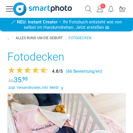
🪄
NEU: Instant Creator
– Ihr Fotobuch entsteht wie von
selbst im Handumdrehen. Jetzt erstellen 📖
ALLES RUND UM DIE GEBURT
FOTODECKEN
Fotodecken
4.8
/
5
(66 Bewertung/en)
35.
95
Ab
zzgl. Versandkosten, inkl. MwSt