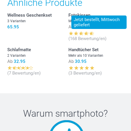
Ähnliche Produkte
Wellness Geschenkset
Fotokissen
Jetzt bestellt, Mittwoch
3 Varianten
Mehr als 10 Varianten
geliefert
65.95
Ab
28.95
(168 Bewertung/en)
Schlafmatte
Handtücher Set
2 Varianten
Mehr als 10 Varianten
Ab
32.95
Ab
30.95
(7 Bewertung/en)
(3 Bewertung/en)
Warum
smartphoto
?