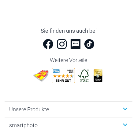
Sie finden uns auch bei
Weitere Vorteile
Unsere Produkte
Fotobücher
smartphoto
Fotogeschenke
Wanddekoration
Über uns