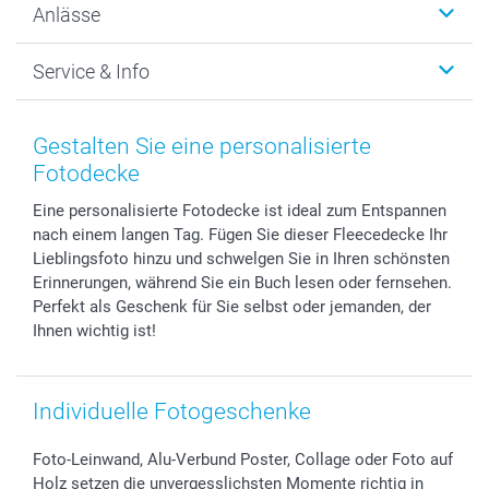
Anlässe
MyNameBook
Warum smartphoto
Foto-Grusskarten
Nachhaltigkeit
Weihnachten
Service & Info
Fotoabzüge, Fotos als Buch & Poster
Datenschutz
Neujahr
Smartphone & Tablet Cases
Cookie-Erklärung
Valentinstag
Kontakt & FAQ
Zubehör & Material
AGB
Muttertag
Preise und Versandkosten
Gestalten Sie eine personalisierte
Foto-Kalender & Agenden
Impressum
Vatertag
Lieferfristen
Fotodecke
Sticker & Etiketten
Presse
Kommunion & Konfirmation
48h Lieferung
Eine personalisierte Fotodecke ist ideal zum Entspannen
Geschenk-Gutscheine (PDF)
Partnerprogramme
Hochzeit
Zahlungsmöglichkeiten
nach einem langen Tag. Fügen Sie dieser Fleecedecke Ihr
Investor Relations
Geburtstag
Anmelden /Registrieren
Lieblingsfoto hinzu und schwelgen Sie in Ihren schönsten
B2B smartbusiness
Geburt
Sitemap
Erinnerungen, während Sie ein Buch lesen oder fernsehen.
Widerrufsrecht
Zu allen Anlässen
Status der Bestellung
Perfekt als Geschenk für Sie selbst oder jemanden, der
Ihnen wichtig ist!
smartfriends
smartgarantie
smartbonus
Individuelle Fotogeschenke
Foto-Leinwand, Alu-Verbund Poster, Collage oder Foto auf
Holz setzen die unvergesslichsten Momente richtig in