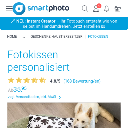
🪄
NEU: Instant Creator
– Ihr Fotobuch entsteht wie von
selbst im Handumdrehen. Jetzt erstellen 📖
HOME
GESCHENKE HAUSTIERBESITZER
FOTOKISSEN
Fotokissen
personalisiert
4.8
/
5
(168 Bewertung/en)
35.
95
Ab
zzgl. Versandkosten, inkl. MwSt