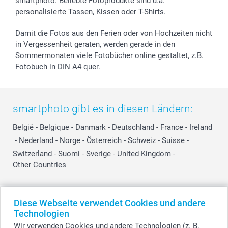
smartphoto. Beliebte Fotoprodukte sind u.a.
personalisierte Tassen, Kissen oder T-Shirts.
Damit die Fotos aus den Ferien oder von Hochzeiten nicht
in Vergessenheit geraten, werden gerade in den
Sommermonaten viele Fotobücher online gestaltet, z.B.
Fotobuch in DIN A4 quer.
smartphoto gibt es in diesen Ländern:
België
-
Belgique
-
Danmark
-
Deutschland
-
France
-
Ireland
-
Nederland
-
Norge
-
Österreich
-
Schweiz
-
Suisse
-
Switzerland
-
Suomi
-
Sverige
-
United Kingdom
-
Other Countries
Diese Webseite verwendet Cookies und andere
Alle Preise verstehen sich in Schweizer Franken (CHF) inkl. MwSt. und zzgl.
Versandkosten.
Technologien
Wir verwenden Cookies und andere Technologien (z. B.