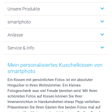
Unsere Produkte
Fotobücher
smartphoto
Fotogeschenke
Wanddekoration
Über uns
Anlässe
MyNameBook
Warum smartphoto
Foto-Grusskarten
Nachhaltigkeit
Weihnachten
Service & Info
Fotoabzüge, Fotos als Buch & Poster
Datenschutz
Neujahr
Smartphone & Tablet Cases
Cookie-Erklärung
Valentinstag
Kontakt & FAQ
Zubehör & Material
AGB
Muttertag
Preise und Versandkosten
Mein personalisiertes Kuschelkissen von
Foto-Kalender & Agenden
Impressum
Vatertag
Lieferfristen
smartphoto
Sticker & Etiketten
Presse
Kommunion & Konfirmation
48h Lieferung
Ein Kissen mit persönlichen Fotos ist ein absoluter
Geschenk-Gutscheine (PDF)
Partnerprogramme
Hochzeit
Zahlungsmöglichkeiten
Hingucker in Ihren Wohnzimmer. Ein kleines
Investor Relations
Geburtstag
Anmelden /Registrieren
Fotogeschenk was viel Freude bereiten wird. Mit Ihren
B2B smartbusiness
Geburt
Sitemap
schönsten Fotos auf Kissen können Sie Ihrer
Widerrufsrecht
Zu allen Anlässen
Status der Bestellung
Inneneinrichtun in Handumdrehen etwas Pepp verleihen.
Präsentieren Sie Ihren Gästen Ihre besten Fotos mal auf
smartfriends