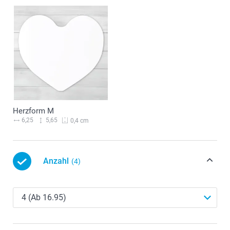
Herzform M
6,25
5,65
0,4 cm
Anzahl
(4)