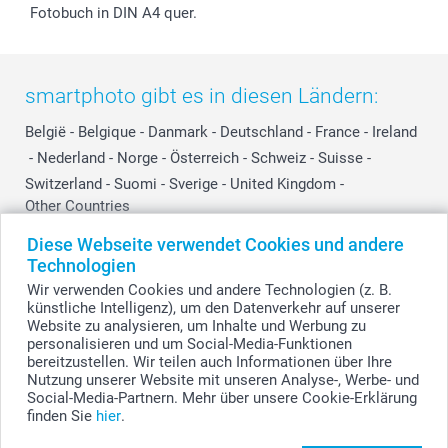
Fotobuch in DIN A4 quer.
smartphoto gibt es in diesen Ländern:
België
-
Belgique
-
Danmark
-
Deutschland
-
France
-
Ireland
-
Nederland
-
Norge
-
Österreich
-
Schweiz
-
Suisse
-
Switzerland
-
Suomi
-
Sverige
-
United Kingdom
-
Other Countries
Diese Webseite verwendet Cookies und andere
Technologien
Alle Preise verstehen sich in Schweizer Franken (CHF) inkl. MwSt. und zzgl.
Wir verwenden Cookies und andere Technologien (z. B.
Versandkosten.
künstliche Intelligenz), um den Datenverkehr auf unserer
Website zu analysieren, um Inhalte und Werbung zu
personalisieren und um Social-Media-Funktionen
bereitzustellen. Wir teilen auch Informationen über Ihre
© smartphoto Group. Alle Rechte vorbehalten.
Nutzung unserer Website mit unseren Analyse-, Werbe- und
Social-Media-Partnern. Mehr über unsere Cookie-Erklärung
finden Sie
hier
.