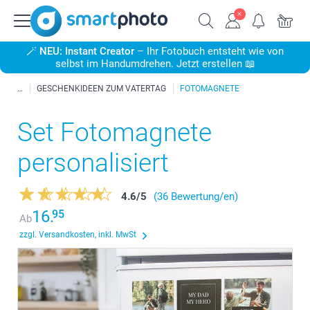
🪄
NEU: Instant Creator
– Ihr Fotobuch entsteht wie von
selbst im Handumdrehen. Jetzt erstellen 📖
GESCHENKIDEEN ZUM VATERTAG
FOTOMAGNETE
Set Fotomagnete
personalisiert
4.6
/
5
(36 Bewertung/en)
16.
95
Ab
zzgl. Versandkosten, inkl. MwSt