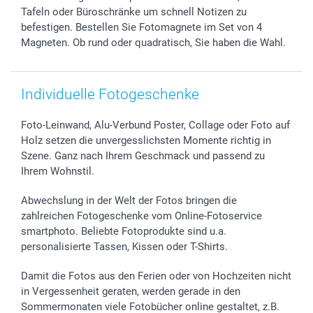
Geschenk-Gutscheine (PDF)
Partnerprogramme
Hochzeit
Zahlungsmöglichkeiten
Tafeln oder Büroschränke um schnell Notizen zu
Investor Relations
Geburtstag
Anmelden /Registrieren
befestigen. Bestellen Sie Fotomagnete im Set von 4
B2B smartbusiness
Geburt
Sitemap
Magneten. Ob rund oder quadratisch, Sie haben die Wahl.
Widerrufsrecht
Zu allen Anlässen
Status der Bestellung
smartfriends
Individuelle Fotogeschenke
smartgarantie
smartbonus
Foto-Leinwand, Alu-Verbund Poster, Collage oder Foto auf
Holz setzen die unvergesslichsten Momente richtig in
Szene. Ganz nach Ihrem Geschmack und passend zu
Ihrem Wohnstil.
Abwechslung in der Welt der Fotos bringen die
zahlreichen Fotogeschenke vom Online-Fotoservice
smartphoto. Beliebte Fotoprodukte sind u.a.
personalisierte Tassen, Kissen oder T-Shirts.
Damit die Fotos aus den Ferien oder von Hochzeiten nicht
in Vergessenheit geraten, werden gerade in den
Sommermonaten viele Fotobücher online gestaltet, z.B.