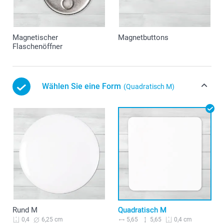
Magnetischer
Magnetbuttons
Flaschenöffner
Wählen Sie eine Form
(Quadratisch M)
Rund M
Quadratisch M
6,25 cm
5,65
5,65
0,4
0,4 cm