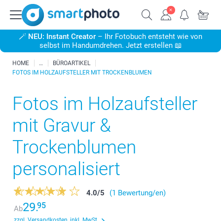
🪄
NEU: Instant Creator
– Ihr Fotobuch entsteht wie von
selbst im Handumdrehen. Jetzt erstellen 📖
HOME
BÜROARTIKEL
FOTOS IM HOLZAUFSTELLER MIT TROCKENBLUMEN
Fotos im Holzaufsteller
mit Gravur &
Trockenblumen
personalisiert
4.0
/
5
(1 Bewertung/en)
29.
95
Ab
zzgl. Versandkosten, inkl. MwSt