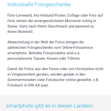
Zubehör & Material
AGB
Muttertag
Preise und Versandkosten
Individuelle Fotogeschenke
Foto-Kalender & Agenden
Impressum
Vatertag
Lieferfristen
Sticker & Etiketten
Presse
Kommunion & Konfirmation
48h Lieferung
Foto-Leinwand, Alu-Verbund Poster, Collage oder Foto auf
Holz setzen die unvergesslichsten Momente richtig in
Geschenk-Gutscheine (PDF)
Partnerprogramme
Hochzeit
Zahlungsmöglichkeiten
Szene. Ganz nach Ihrem Geschmack und passend zu
Investor Relations
Geburtstag
Anmelden /Registrieren
Ihrem Wohnstil.
B2B smartbusiness
Geburt
Sitemap
Widerrufsrecht
Zu allen Anlässen
Status der Bestellung
Abwechslung in der Welt der Fotos bringen die
smartfriends
zahlreichen Fotogeschenke vom Online-Fotoservice
smartphoto. Beliebte Fotoprodukte sind u.a.
smartgarantie
personalisierte Tassen, Kissen oder T-Shirts.
smartbonus
Damit die Fotos aus den Ferien oder von Hochzeiten nicht
in Vergessenheit geraten, werden gerade in den
Sommermonaten viele Fotobücher online gestaltet, z.B.
Fotobuch in DIN A4 quer.
smartphoto gibt es in diesen Ländern: