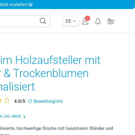
tzt erstellen 📖
DE
im Holzaufsteller mit
r & Trockenblumen
alisiert
4.0
/
5
(1 Bewertung/en)
n, inkl. MwSt
lisierte, hochwertige Drucke mit luxuriösem Ständer und