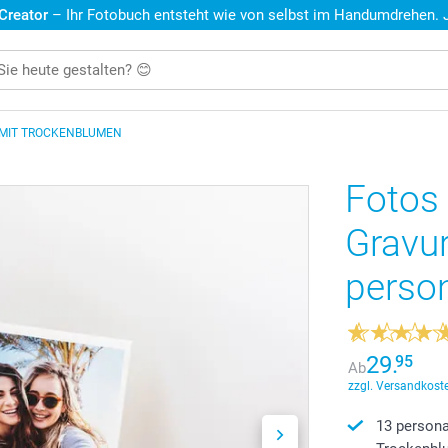
 Creator
– Ihr Fotobuch entsteht wie von selbst im Handumdrehen. Je
 MIT TROCKENBLUMEN
Fotos 
Gravu
person
29.
95
Ab
zzgl. Versandkoste
13 persona