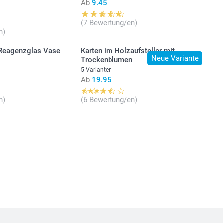
Ab
9.45
(7 Bewertung/en)
n)
 Reagenzglas Vase
Karten im Holzaufsteller mit
Neue Variante
Trockenblumen
5 Varianten
Ab
19.95
n)
(6 Bewertung/en)