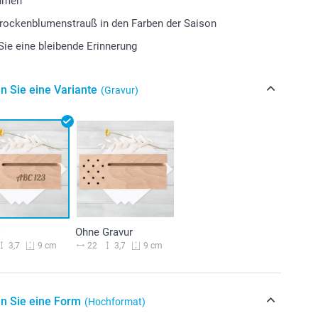
umen
Trockenblumenstrauß in den Farben der Saison
ie eine bleibende Erinnerung
n Sie eine Variante
(Gravur)
r
Ohne Gravur
3,7
22
3,7
9 cm
9 cm
n Sie eine Form
(Hochformat)