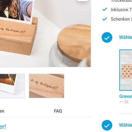
Trockenbl
Inklusive 
Schenken S
Wähle
Gravu
22
en
FAQ
Wähle
er!