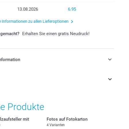
13.08.2026
6.95
e Informationen zu allen Lieferoptionen
r gemacht?
Erhalten Sie einen gratis Neudruck!
nformation
stehen sich in Schweizer Franken (CHF) inkl. MwSt. und
osten.
he Produkte
zaufsteller mit
Fotos auf Fotokarton
n
4 Varianten