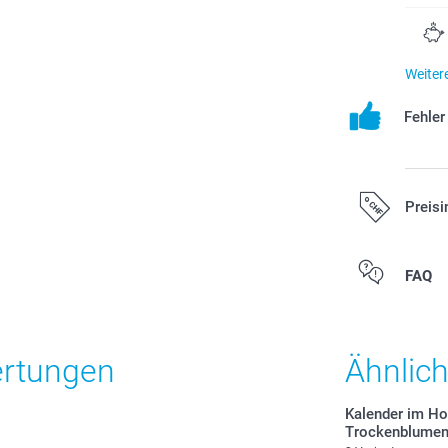
Weiter
Fehle
Preisi
Alle Preise ver
FAQ
zzgl. Versandk
ertungen
Ähnlic
Kalender im Hol
Trockenblume