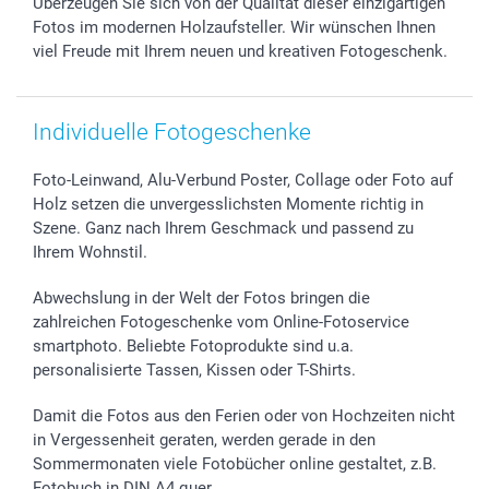
Überzeugen Sie sich von der Qualität dieser einzigartigen
smartgarantie
Fotos im modernen Holzaufsteller. Wir wünschen Ihnen
smartbonus
viel Freude mit Ihrem neuen und kreativen Fotogeschenk.
Individuelle Fotogeschenke
Foto-Leinwand, Alu-Verbund Poster, Collage oder Foto auf
Holz setzen die unvergesslichsten Momente richtig in
Szene. Ganz nach Ihrem Geschmack und passend zu
Ihrem Wohnstil.
Abwechslung in der Welt der Fotos bringen die
zahlreichen Fotogeschenke vom Online-Fotoservice
smartphoto. Beliebte Fotoprodukte sind u.a.
personalisierte Tassen, Kissen oder T-Shirts.
Damit die Fotos aus den Ferien oder von Hochzeiten nicht
in Vergessenheit geraten, werden gerade in den
Sommermonaten viele Fotobücher online gestaltet, z.B.
Fotobuch in DIN A4 quer.