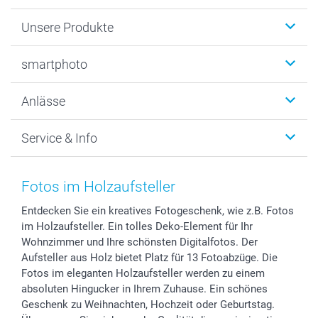
Unsere Produkte
Fotobücher
smartphoto
Fotogeschenke
Wanddekoration
Über uns
Anlässe
MyNameBook
Warum smartphoto
Foto-Grusskarten
Nachhaltigkeit
Weihnachten
Service & Info
Fotoabzüge, Fotos als Buch & Poster
Datenschutz
Neujahr
Smartphone & Tablet Cases
Cookie-Erklärung
Valentinstag
Kontakt & FAQ
Zubehör & Material
AGB
Muttertag
Preise und Versandkosten
Fotos im Holzaufsteller
Foto-Kalender & Agenden
Impressum
Vatertag
Lieferfristen
Entdecken Sie ein kreatives Fotogeschenk, wie z.B. Fotos
Sticker & Etiketten
Presse
Kommunion & Konfirmation
48h Lieferung
im Holzaufsteller. Ein tolles Deko-Element für Ihr
Geschenk-Gutscheine (PDF)
Partnerprogramme
Hochzeit
Zahlungsmöglichkeiten
Wohnzimmer und Ihre schönsten Digitalfotos. Der
Investor Relations
Geburtstag
Anmelden /Registrieren
Aufsteller aus Holz bietet Platz für 13 Fotoabzüge. Die
B2B smartbusiness
Geburt
Sitemap
Fotos im eleganten Holzaufsteller werden zu einem
absoluten Hingucker in Ihrem Zuhause. Ein schönes
Widerrufsrecht
Zu allen Anlässen
Status der Bestellung
Geschenk zu Weihnachten, Hochzeit oder Geburtstag.
smartfriends