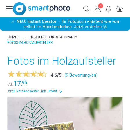
🪄
NEU: Instant Creator
– Ihr Fotobuch entsteht wie von
selbst im Handumdrehen. Jetzt erstellen 📖
HOME
KINDERGEBURTSTAGSPARTY
FOTOS IM HOLZAUFSTELLER
Fotos im Holzaufsteller
4.6
/
5
(9 Bewertung/en)
17.
95
Ab
zzgl. Versandkosten, inkl. MwSt