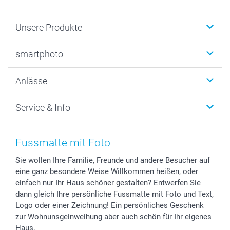
Unsere Produkte
Fotobücher
smartphoto
Fotogeschenke
Wanddekoration
Über uns
Anlässe
MyNameBook
Warum smartphoto
Foto-Grusskarten
Nachhaltigkeit
Weihnachten
Service & Info
Fotoabzüge, Fotos als Buch & Poster
Datenschutz
Neujahr
Smartphone & Tablet Cases
Cookie-Erklärung
Valentinstag
Kontakt & FAQ
Zubehör & Material
AGB
Muttertag
Preise und Versandkosten
Fussmatte mit Foto
Foto-Kalender & Agenden
Impressum
Vatertag
Lieferfristen
Sie wollen Ihre Familie, Freunde und andere Besucher auf
Sticker & Etiketten
Presse
Kommunion & Konfirmation
48h Lieferung
eine ganz besondere Weise Willkommen heißen, oder
Geschenk-Gutscheine (PDF)
Partnerprogramme
Hochzeit
Zahlungsmöglichkeiten
einfach nur Ihr Haus schöner gestalten? Entwerfen Sie
Investor Relations
Geburtstag
Anmelden /Registrieren
dann gleich Ihre persönliche Fussmatte mit Foto und Text,
B2B smartbusiness
Geburt
Sitemap
Logo oder einer Zeichnung! Ein persönliches Geschenk
zur Wohnunsgeinweihung aber auch schön für Ihr eigenes
Widerrufsrecht
Zu allen Anlässen
Status der Bestellung
Haus.