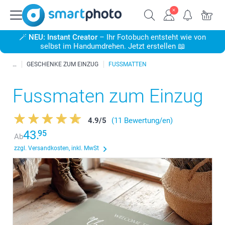
🪄
NEU: Instant Creator
– Ihr Fotobuch entsteht wie von
selbst im Handumdrehen. Jetzt erstellen 📖
GESCHENKE ZUM EINZUG
FUSSMATTEN
Fussmaten zum Einzug
4.9
/
5
(11 Bewertung/en)
43.
95
Ab
zzgl. Versandkosten, inkl. MwSt