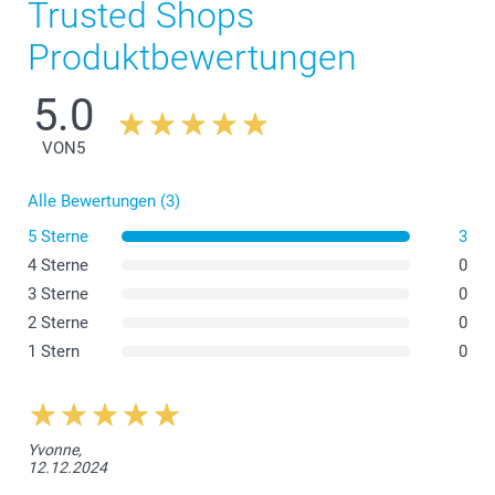
Trusted Shops
Produktbewertungen
Neu:
5.0
VON
5
Alle Bewertungen (3)
5 Sterne
3
4 Sterne
0
3 Sterne
0
2 Sterne
0
1 Stern
0
Yvonne,
12.12.2024