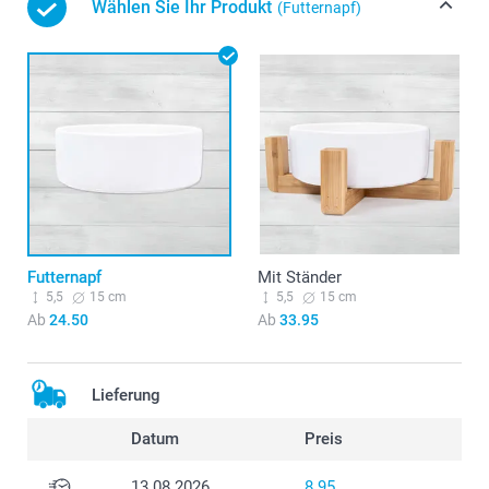
Wählen Sie Ihr Produkt
(Futternapf)
Futternapf
Mit Ständer
5,5
15 cm
5,5
15 cm
Ab
24.50
Ab
33.95
Lieferung
Datum
Preis
13.08.2026
8.95