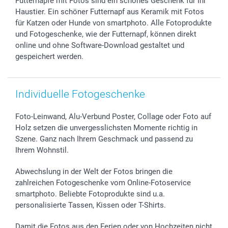
Futternäpfe mit Fotos sind ein schönes Geschenk für Ihr
Sticker & Etiketten
Presse
Kommunion & Konfirmation
48h Lieferung
Haustier. Ein schöner Futternapf aus Keramik mit Fotos
Geschenk-Gutscheine (PDF)
Partnerprogramme
Hochzeit
Zahlungsmöglichkeiten
für Katzen oder Hunde von smartphoto. Alle Fotoprodukte
Investor Relations
Geburtstag
Anmelden /Registrieren
und Fotogeschenke, wie der Futternapf, können direkt
B2B smartbusiness
Geburt
Sitemap
online und ohne Software-Download gestaltet und
gespeichert werden.
Widerrufsrecht
Zu allen Anlässen
Status der Bestellung
smartfriends
smartgarantie
Individuelle Fotogeschenke
smartbonus
Foto-Leinwand, Alu-Verbund Poster, Collage oder Foto auf
Holz setzen die unvergesslichsten Momente richtig in
Szene. Ganz nach Ihrem Geschmack und passend zu
Ihrem Wohnstil.
Abwechslung in der Welt der Fotos bringen die
zahlreichen Fotogeschenke vom Online-Fotoservice
smartphoto. Beliebte Fotoprodukte sind u.a.
personalisierte Tassen, Kissen oder T-Shirts.
Damit die Fotos aus den Ferien oder von Hochzeiten nicht