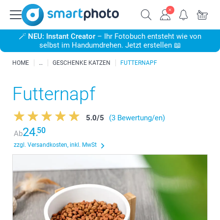
🪄
NEU: Instant Creator
– Ihr Fotobuch entsteht wie von
selbst im Handumdrehen. Jetzt erstellen 📖
HOME
GESCHENKE KATZEN
FUTTERNAPF
Futternapf
5.0
/
5
(3 Bewertung/en)
24.
50
Ab
zzgl. Versandkosten, inkl. MwSt