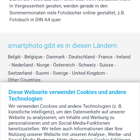
in Vergessenheit geraten, werden gerade in den
Sommermonaten viele Fotobücher online gestaltet, z.B.
Fotobuch in DIN A4 quer.
smartphoto gibt es in diesen Ländern:
België
-
Belgique
-
Danmark
-
Deutschland
-
France
-
Ireland
-
Nederland
-
Norge
-
Österreich
-
Schweiz
-
Suisse
-
Switzerland
-
Suomi
-
Sverige
-
United Kingdom
-
Other Countries
Diese Webseite verwendet Cookies und andere
Technologien
Alle Preise verstehen sich in Schweizer Franken (CHF) inkl. MwSt. und zzgl.
Wir verwenden Cookies und andere Technologien (z. B.
Versandkosten.
künstliche Intelligenz), um den Datenverkehr auf unserer
Website zu analysieren, um Inhalte und Werbung zu
personalisieren und um Social-Media-Funktionen
bereitzustellen. Wir teilen auch Informationen über Ihre
© smartphoto Group. Alle Rechte vorbehalten.
Nutzung unserer Website mit unseren Analyse-, Werbe- und