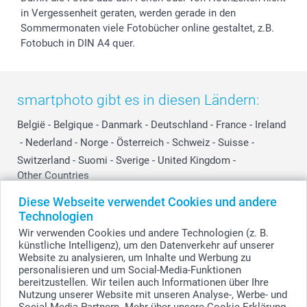
in Vergessenheit geraten, werden gerade in den
Sommermonaten viele Fotobücher online gestaltet, z.B.
Fotobuch in DIN A4 quer.
smartphoto gibt es in diesen Ländern:
België
-
Belgique
-
Danmark
-
Deutschland
-
France
-
Ireland
-
Nederland
-
Norge
-
Österreich
-
Schweiz
-
Suisse
-
Switzerland
-
Suomi
-
Sverige
-
United Kingdom
-
Other Countries
Diese Webseite verwendet Cookies und andere
Technologien
Alle Preise verstehen sich in Schweizer Franken (CHF) inkl. MwSt. und zzgl.
Wir verwenden Cookies und andere Technologien (z. B.
Versandkosten.
künstliche Intelligenz), um den Datenverkehr auf unserer
Website zu analysieren, um Inhalte und Werbung zu
personalisieren und um Social-Media-Funktionen
bereitzustellen. Wir teilen auch Informationen über Ihre
© smartphoto Group. Alle Rechte vorbehalten.
Nutzung unserer Website mit unseren Analyse-, Werbe- und