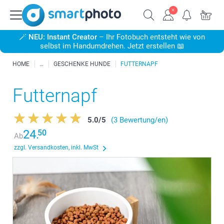
🪄
NEU: Instant Creator
– Ihr Fotobuch entsteht wie von
selbst im Handumdrehen. Jetzt erstellen 📖
HOME
GESCHENKE HUNDE
FUTTERNAPF
Futternapf
5.0
/
5
(3 Bewertung/en)
24.
50
Ab
zzgl. Versandkosten, inkl. MwSt