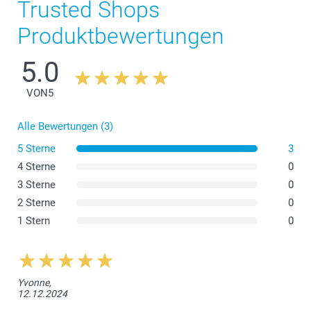
Trusted Shops
Produktbewertungen
Neu:
5.0
VON
5
Alle Bewertungen (3)
5 Sterne
3
4 Sterne
0
3 Sterne
0
2 Sterne
0
1 Stern
0
Yvonne,
12.12.2024