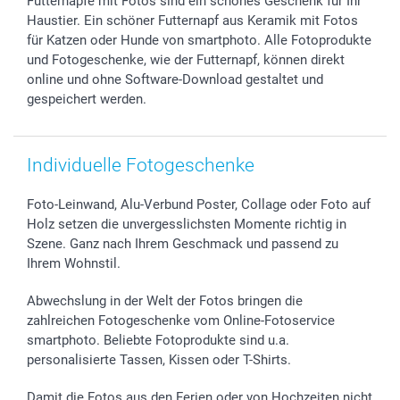
Futternäpfe mit Fotos sind ein schönes Geschenk für Ihr
Sticker & Etiketten
Presse
Kommunion & Konfirmation
48h Lieferung
Haustier. Ein schöner Futternapf aus Keramik mit Fotos
Geschenk-Gutscheine (PDF)
Partnerprogramme
Hochzeit
Zahlungsmöglichkeiten
für Katzen oder Hunde von smartphoto. Alle Fotoprodukte
Investor Relations
Geburtstag
Anmelden /Registrieren
und Fotogeschenke, wie der Futternapf, können direkt
B2B smartbusiness
Geburt
Sitemap
online und ohne Software-Download gestaltet und
gespeichert werden.
Widerrufsrecht
Zu allen Anlässen
Status der Bestellung
smartfriends
smartgarantie
Individuelle Fotogeschenke
smartbonus
Foto-Leinwand, Alu-Verbund Poster, Collage oder Foto auf
Holz setzen die unvergesslichsten Momente richtig in
Szene. Ganz nach Ihrem Geschmack und passend zu
Ihrem Wohnstil.
Abwechslung in der Welt der Fotos bringen die
zahlreichen Fotogeschenke vom Online-Fotoservice
smartphoto. Beliebte Fotoprodukte sind u.a.
personalisierte Tassen, Kissen oder T-Shirts.
Damit die Fotos aus den Ferien oder von Hochzeiten nicht