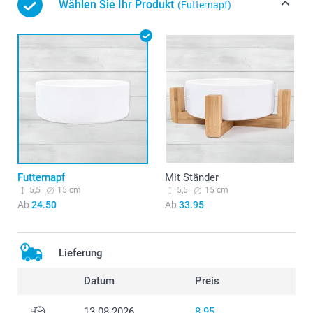
Wählen Sie Ihr Produkt
(Futternapf)
Futternapf
Mit Ständer
5,5
15 cm
5,5
15 cm
Ab
24.50
Ab
33.95
Lieferung
Datum
Preis
13.08.2026
8.95