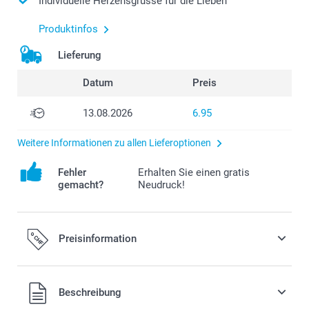
Individuelle Herzensgrüsse für die Lieben
Produktinfos
Lieferung
Datum
Preis
13.08.2026
6.95
Weitere Informationen zu allen Lieferoptionen
Fehler
Erhalten Sie einen gratis
gemacht?
Neudruck!
Preisinformation
Alle Preise verstehen sich in Schweizer Franken (CHF) inkl.
Beschreibung
MwSt. und zzgl. Versandkosten.