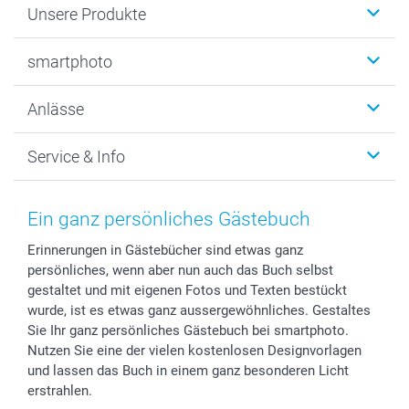
Unsere Produkte
Fotobücher
smartphoto
Fotogeschenke
Wanddekoration
Über uns
Anlässe
MyNameBook
Warum smartphoto
Foto-Grusskarten
Nachhaltigkeit
Weihnachten
Service & Info
Fotoabzüge, Fotos als Buch & Poster
Datenschutz
Neujahr
Smartphone & Tablet Cases
Cookie-Erklärung
Valentinstag
Kontakt & FAQ
Zubehör & Material
AGB
Muttertag
Preise und Versandkosten
Ein ganz persönliches Gästebuch
Foto-Kalender & Agenden
Impressum
Vatertag
Lieferfristen
Erinnerungen in Gästebücher sind etwas ganz
Sticker & Etiketten
Presse
Kommunion & Konfirmation
48h Lieferung
persönliches, wenn aber nun auch das Buch selbst
Geschenk-Gutscheine (PDF)
Partnerprogramme
Hochzeit
Zahlungsmöglichkeiten
gestaltet und mit eigenen Fotos und Texten bestückt
Investor Relations
Geburtstag
Anmelden /Registrieren
wurde, ist es etwas ganz aussergewöhnliches. Gestaltes
B2B smartbusiness
Geburt
Sitemap
Sie Ihr ganz persönliches Gästebuch bei smartphoto.
Nutzen Sie eine der vielen kostenlosen Designvorlagen
Widerrufsrecht
Zu allen Anlässen
Status der Bestellung
und lassen das Buch in einem ganz besonderen Licht
smartfriends
erstrahlen.
smartgarantie