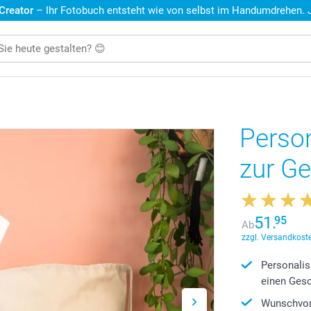
 Creator
– Ihr Fotobuch entsteht wie von selbst im Handumdrehen. Je
Person
zur Ge
51.
95
Ab
zzgl. Versandkoste
Personalis
einen Ges
Wunschvor