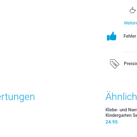
Weiter
Fehle
Preisi
Alle Preise ver
zzgl. Versandk
ertungen
Ähnlic
Klebe- und Nam
Kindergarten S
24.95