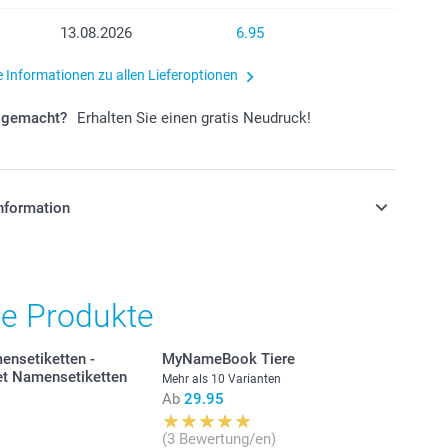
13.08.2026
6.95
e Informationen zu allen Lieferoptionen
r gemacht?
Erhalten Sie einen gratis Neudruck!
nformation
stehen sich in Schweizer Franken (CHF) inkl. MwSt. und
osten.
he Produkte
ensetiketten -
MyNameBook Tiere
et Namensetiketten
Mehr als 10 Varianten
Ab
29.95
(3 Bewertung/en)