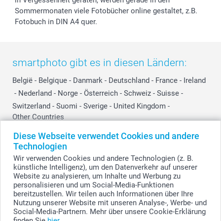
in Vergessenheit geraten, werden gerade in den
Sommermonaten viele Fotobücher online gestaltet, z.B.
Fotobuch in DIN A4 quer.
smartphoto gibt es in diesen Ländern:
België
-
Belgique
-
Danmark
-
Deutschland
-
France
-
Ireland
-
Nederland
-
Norge
-
Österreich
-
Schweiz
-
Suisse
-
Switzerland
-
Suomi
-
Sverige
-
United Kingdom
-
Other Countries
Diese Webseite verwendet Cookies und andere
Technologien
Alle Preise verstehen sich in Schweizer Franken (CHF) inkl. MwSt. und zzgl.
Wir verwenden Cookies und andere Technologien (z. B.
Versandkosten.
künstliche Intelligenz), um den Datenverkehr auf unserer
Website zu analysieren, um Inhalte und Werbung zu
personalisieren und um Social-Media-Funktionen
bereitzustellen. Wir teilen auch Informationen über Ihre
© smartphoto Group. Alle Rechte vorbehalten.
Nutzung unserer Website mit unseren Analyse-, Werbe- und
Social-Media-Partnern. Mehr über unsere Cookie-Erklärung
finden Sie
hier
.