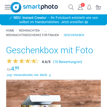
🪄
NEU: Instant Creator
– Ihr Fotobuch entsteht wie von
selbst im Handumdrehen. Jetzt erstellen 📖
HOME
WEIHNACHTEN
WEIHNACHTSGESCHENKE FÜR FRAUEN
GESCHENKBOX
Geschenkbox mit Foto
4.6
/
5
(10 Bewertung/en)
4.
95
Ab
zzgl. Versandkosten, inkl. MwSt