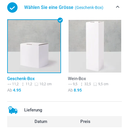
Wählen Sie eine Grösse
(Geschenk-Box)
Geschenk-Box
Wein-Box
11,2
11,2
9,5
32,5
10,2 cm
9,5 cm
Ab
4.95
Ab
8.95
Lieferung
Datum
Preis