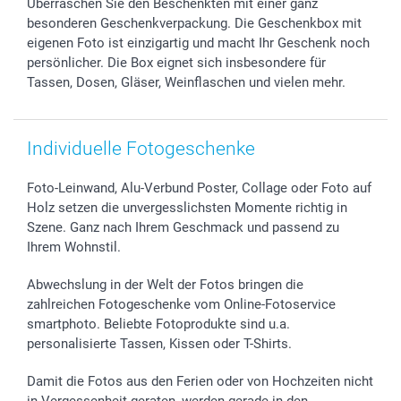
Überraschen Sie den Beschenkten mit einer ganz
Sticker & Etiketten
Presse
Kommunion & Konfirmation
48h Lieferung
besonderen Geschenkverpackung. Die Geschenkbox mit
Geschenk-Gutscheine (PDF)
Partnerprogramme
Hochzeit
Zahlungsmöglichkeiten
eigenen Foto ist einzigartig und macht Ihr Geschenk noch
Investor Relations
Geburtstag
Anmelden /Registrieren
persönlicher. Die Box eignet sich insbesondere für
B2B smartbusiness
Geburt
Sitemap
Tassen, Dosen, Gläser, Weinflaschen und vielen mehr.
Widerrufsrecht
Zu allen Anlässen
Status der Bestellung
smartfriends
Individuelle Fotogeschenke
smartgarantie
smartbonus
Foto-Leinwand, Alu-Verbund Poster, Collage oder Foto auf
Holz setzen die unvergesslichsten Momente richtig in
Szene. Ganz nach Ihrem Geschmack und passend zu
Ihrem Wohnstil.
Abwechslung in der Welt der Fotos bringen die
zahlreichen Fotogeschenke vom Online-Fotoservice
smartphoto. Beliebte Fotoprodukte sind u.a.
personalisierte Tassen, Kissen oder T-Shirts.
Damit die Fotos aus den Ferien oder von Hochzeiten nicht