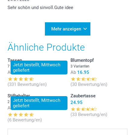
Sehr schön und sinvoll.Gute idee
Mehr anzeigen
Ähnliche Produkte
Tassen
Blumentopf
Jetzt bestellt, Mittwoch
7 Varianten
3 Varianten
geliefert
Ab
14.95
Ab
16.95
(331 Bewertung/en)
(30 Bewertung/en)
Stiftehalter
Zaubertasse
Jetzt bestellt, Mittwoch
2 Varianten
24.95
geliefert
Ab
18.95
(33 Bewertung/en)
(6 Bewertung/en)