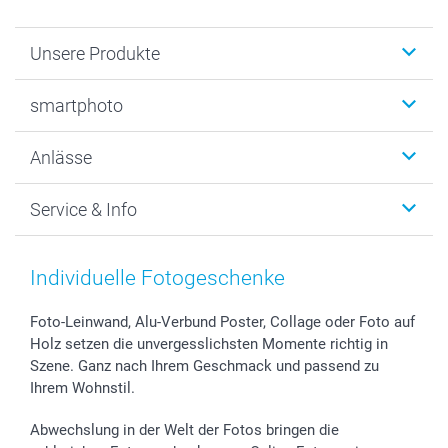
Unsere Produkte
Fotobücher
smartphoto
Fotogeschenke
Wanddekoration
Über uns
Anlässe
MyNameBook
Warum smartphoto
Foto-Grusskarten
Nachhaltigkeit
Weihnachten
Service & Info
Fotoabzüge, Fotos als Buch & Poster
Datenschutz
Neujahr
Smartphone & Tablet Cases
Cookie-Erklärung
Valentinstag
Kontakt & FAQ
Zubehör & Material
AGB
Muttertag
Preise und Versandkosten
Individuelle Fotogeschenke
Foto-Kalender & Agenden
Impressum
Vatertag
Lieferfristen
Sticker & Etiketten
Presse
Kommunion & Konfirmation
48h Lieferung
Foto-Leinwand, Alu-Verbund Poster, Collage oder Foto auf
Holz setzen die unvergesslichsten Momente richtig in
Geschenk-Gutscheine (PDF)
Partnerprogramme
Hochzeit
Zahlungsmöglichkeiten
Szene. Ganz nach Ihrem Geschmack und passend zu
Investor Relations
Geburtstag
Anmelden /Registrieren
Ihrem Wohnstil.
B2B smartbusiness
Geburt
Sitemap
Widerrufsrecht
Zu allen Anlässen
Status der Bestellung
Abwechslung in der Welt der Fotos bringen die