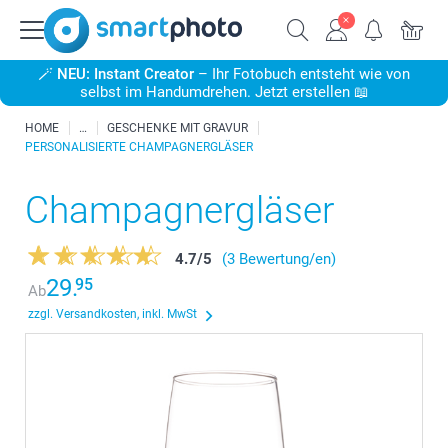
🪄
NEU: Instant Creator
– Ihr Fotobuch entsteht wie von
selbst im Handumdrehen. Jetzt erstellen 📖
HOME
GESCHENKE MIT GRAVUR
PERSONALISIERTE CHAMPAGNERGLÄSER
Champagnergläser
4.7
/
5
(3 Bewertung/en)
29.
95
Ab
zzgl. Versandkosten, inkl. MwSt