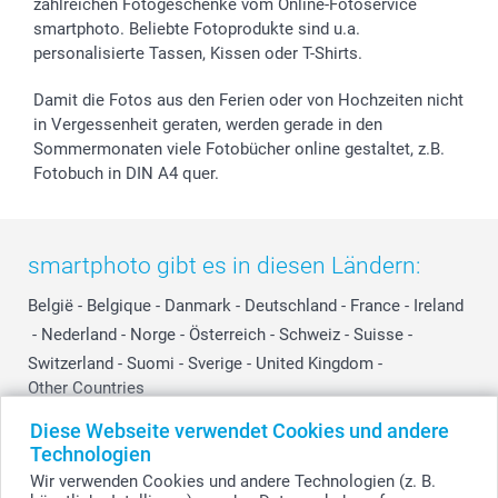
smartfriends
zahlreichen Fotogeschenke vom Online-Fotoservice
smartphoto. Beliebte Fotoprodukte sind u.a.
smartgarantie
personalisierte Tassen, Kissen oder T-Shirts.
smartbonus
Damit die Fotos aus den Ferien oder von Hochzeiten nicht
in Vergessenheit geraten, werden gerade in den
Sommermonaten viele Fotobücher online gestaltet, z.B.
Fotobuch in DIN A4 quer.
smartphoto gibt es in diesen Ländern:
België
-
Belgique
-
Danmark
-
Deutschland
-
France
-
Ireland
-
Nederland
-
Norge
-
Österreich
-
Schweiz
-
Suisse
-
Switzerland
-
Suomi
-
Sverige
-
United Kingdom
-
Other Countries
Diese Webseite verwendet Cookies und andere
Technologien
Alle Preise verstehen sich in Schweizer Franken (CHF) inkl. MwSt. und zzgl.
Wir verwenden Cookies und andere Technologien (z. B.
Versandkosten.