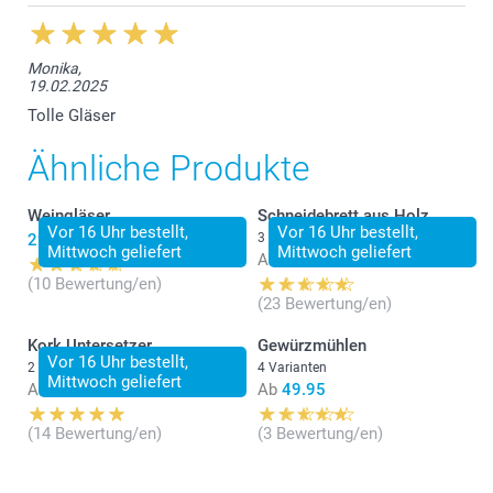
Monika,
19.02.2025
Tolle Gläser
Ähnliche Produkte
Weingläser
Schneidebrett aus Holz
Vor 16 Uhr bestellt,
Vor 16 Uhr bestellt,
29.95
3 Varianten
Mittwoch geliefert
Mittwoch geliefert
Ab
34.95
(10 Bewertung/en)
(23 Bewertung/en)
Kork Untersetzer
Gewürzmühlen
Vor 16 Uhr bestellt,
2 Varianten
4 Varianten
Mittwoch geliefert
Ab
31.95
Ab
49.95
(14 Bewertung/en)
(3 Bewertung/en)