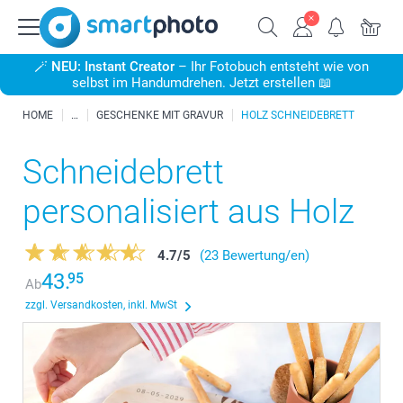
🪄
NEU: Instant Creator
– Ihr Fotobuch entsteht wie von
selbst im Handumdrehen. Jetzt erstellen 📖
HOME
GESCHENKE MIT GRAVUR
HOLZ SCHNEIDEBRETT
Schneidebrett
personalisiert aus Holz
4.7
/
5
(23 Bewertung/en)
43.
95
Ab
zzgl. Versandkosten, inkl. MwSt