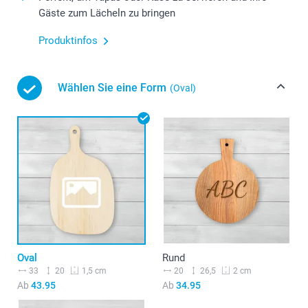
Gäste zum Lächeln zu bringen
Produktinfos
Wählen Sie eine Form
(Oval)
Oval
Rund
33
20
20
26,5
1,5 cm
2 cm
Ab
43.95
Ab
34.95