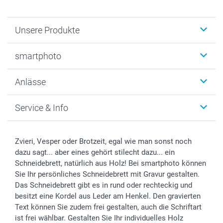
Unsere Produkte
Fotobücher
smartphoto
Fotogeschenke
Wanddekoration
Über uns
Anlässe
MyNameBook
Warum smartphoto
Foto-Grusskarten
Nachhaltigkeit
Weihnachten
Service & Info
Fotoabzüge, Fotos als Buch & Poster
Datenschutz
Neujahr
Smartphone & Tablet Cases
Cookie-Erklärung
Valentinstag
Kontakt & FAQ
Zubehör & Material
AGB
Muttertag
Preise und Versandkosten
Zvieri, Vesper oder Brotzeit, egal wie man sonst noch
Foto-Kalender & Agenden
Impressum
Vatertag
Lieferfristen
dazu sagt... aber eines gehört stilecht dazu... ein
Sticker & Etiketten
Presse
Kommunion & Konfirmation
48h Lieferung
Schneidebrett, natürlich aus Holz! Bei smartphoto können
Sie Ihr persönliches Schneidebrett mit Gravur gestalten.
Geschenk-Gutscheine (PDF)
Partnerprogramme
Hochzeit
Zahlungsmöglichkeiten
Das Schneidebrett gibt es in rund oder rechteckig und
Investor Relations
Geburtstag
Anmelden /Registrieren
besitzt eine Kordel aus Leder am Henkel. Den gravierten
B2B smartbusiness
Geburt
Sitemap
Text können Sie zudem frei gestalten, auch die Schriftart
Widerrufsrecht
Zu allen Anlässen
Status der Bestellung
ist frei wählbar. Gestalten Sie Ihr individuelles Holz