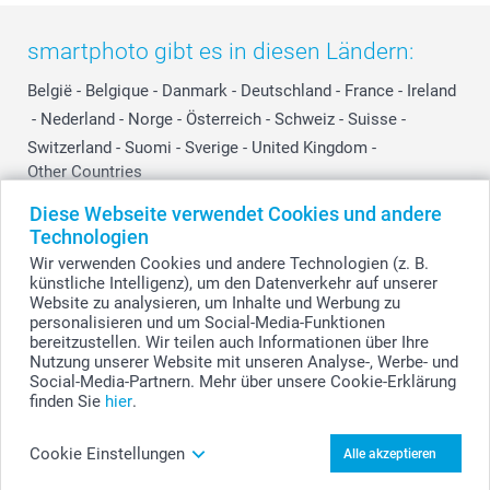
smartphoto gibt es in diesen Ländern:
België
-
Belgique
-
Danmark
-
Deutschland
-
France
-
Ireland
-
Nederland
-
Norge
-
Österreich
-
Schweiz
-
Suisse
-
Switzerland
-
Suomi
-
Sverige
-
United Kingdom
-
Other Countries
Diese Webseite verwendet Cookies und andere
Technologien
Alle Preise verstehen sich in Schweizer Franken (CHF) inkl. MwSt. und zzgl.
Wir verwenden Cookies und andere Technologien (z. B.
Versandkosten.
künstliche Intelligenz), um den Datenverkehr auf unserer
Website zu analysieren, um Inhalte und Werbung zu
personalisieren und um Social-Media-Funktionen
bereitzustellen. Wir teilen auch Informationen über Ihre
© smartphoto Group. Alle Rechte vorbehalten.
Nutzung unserer Website mit unseren Analyse-, Werbe- und
Social-Media-Partnern. Mehr über unsere Cookie-Erklärung
finden Sie
hier
.
Schneidebrett mit Foto aus Holz gestalten
Cookie Einstellungen
Alle akzeptieren