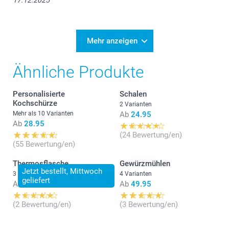
17.12.2025
Mehr anzeigen
Ähnliche Produkte
Personalisierte
Schalen
Kochschürze
2 Varianten
Mehr als 10 Varianten
Ab
24.95
Ab
28.95
(24 Bewertung/en)
(55 Bewertung/en)
Thermosflasche
Gewürzmühlen
Jetzt bestellt, Mittwoch
3 Varianten
4 Varianten
geliefert
Ab
24.95
Ab
49.95
(2 Bewertung/en)
(3 Bewertung/en)