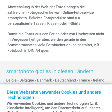
Widerrufsrecht
Zu allen Anlässen
Status der Bestellung
Abwechslung in der Welt der Fotos bringen die
smartfriends
zahlreichen Fotogeschenke vom Online-Fotoservice
smartphoto. Beliebte Fotoprodukte sind u.a.
smartgarantie
personalisierte Tassen, Kissen oder T-Shirts.
smartbonus
Damit die Fotos aus den Ferien oder von Hochzeiten nicht
in Vergessenheit geraten, werden gerade in den
Sommermonaten viele Fotobücher online gestaltet, z.B.
Fotobuch in DIN A4 quer.
smartphoto gibt es in diesen Ländern:
België
-
Belgique
-
Danmark
-
Deutschland
-
France
-
Ireland
-
Nederland
-
Norge
-
Österreich
-
Schweiz
-
Suisse
-
Diese Webseite verwendet Cookies und andere
Switzerland
-
Suomi
-
Sverige
-
United Kingdom
-
Technologien
Other Countries
Wir verwenden Cookies und andere Technologien (z. B.
künstliche Intelligenz), um den Datenverkehr auf unserer