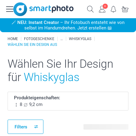
🪄
NEU: Instant Creator
– Ihr Fotobuch entsteht wie von
selbst im Handumdrehen. Jetzt erstellen 📖
HOME
FOTOGESCHENKE
WHISKYGLAS
WÄHLEN SIE EIN DESIGN AUS
Wählen Sie Ihr Design
für
Whiskyglas
Produkteigenschaften:
8
9,2 cm
Filters
28 verfügbare Designs