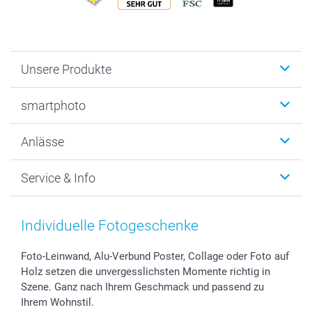
Unsere Produkte
Fotobücher
smartphoto
Fotogeschenke
Wanddekoration
Über uns
Anlässe
MyNameBook
Warum smartphoto
Foto-Grusskarten
Nachhaltigkeit
Weihnachten
Service & Info
Fotoabzüge, Fotos als Buch & Poster
Datenschutz
Neujahr
Smartphone & Tablet Cases
Cookie-Erklärung
Valentinstag
Kontakt & FAQ
Zubehör & Material
AGB
Muttertag
Preise und Versandkosten
Individuelle Fotogeschenke
Foto-Kalender & Agenden
Impressum
Vatertag
Lieferfristen
Sticker & Etiketten
Presse
Kommunion & Konfirmation
48h Lieferung
Foto-Leinwand, Alu-Verbund Poster, Collage oder Foto auf
Holz setzen die unvergesslichsten Momente richtig in
Geschenk-Gutscheine (PDF)
Partnerprogramme
Hochzeit
Zahlungsmöglichkeiten
Szene. Ganz nach Ihrem Geschmack und passend zu
Investor Relations
Geburtstag
Anmelden /Registrieren
Ihrem Wohnstil.
B2B smartbusiness
Geburt
Sitemap