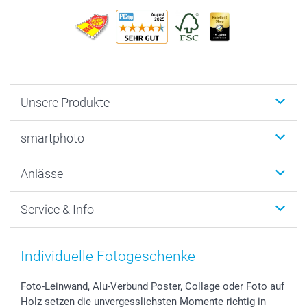
Unsere Produkte
Fotobücher
smartphoto
Fotogeschenke
Wanddekoration
Über uns
Anlässe
MyNameBook
Warum smartphoto
Foto-Grusskarten
Nachhaltigkeit
Weihnachten
Service & Info
Fotoabzüge, Fotos als Buch & Poster
Datenschutz
Neujahr
Smartphone & Tablet Cases
Cookie-Erklärung
Valentinstag
Kontakt & FAQ
Zubehör & Material
AGB
Muttertag
Preise und Versandkosten
Individuelle Fotogeschenke
Foto-Kalender & Agenden
Impressum
Vatertag
Lieferfristen
Sticker & Etiketten
Presse
Kommunion & Konfirmation
48h Lieferung
Foto-Leinwand, Alu-Verbund Poster, Collage oder Foto auf
Holz setzen die unvergesslichsten Momente richtig in
Geschenk-Gutscheine (PDF)
Partnerprogramme
Hochzeit
Zahlungsmöglichkeiten