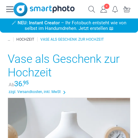
🪄
NEU: Instant Creator
– Ihr Fotobuch entsteht wie von
selbst im Handumdrehen. Jetzt erstellen 📖
HOCHZEIT
VASE ALS GESCHENK ZUR HOCHZEIT
Vase als Geschenk zur
Hochzeit
36.
95
Ab
zzgl. Versandkosten, inkl. MwSt