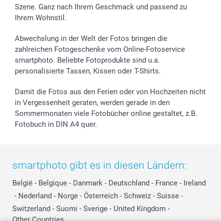
Szene. Ganz nach Ihrem Geschmack und passend zu
Investor Relations
Geburtstag
Anmelden /Registrieren
Ihrem Wohnstil.
B2B smartbusiness
Geburt
Sitemap
Widerrufsrecht
Zu allen Anlässen
Status der Bestellung
Abwechslung in der Welt der Fotos bringen die
smartfriends
zahlreichen Fotogeschenke vom Online-Fotoservice
smartphoto. Beliebte Fotoprodukte sind u.a.
smartgarantie
personalisierte Tassen, Kissen oder T-Shirts.
smartbonus
Damit die Fotos aus den Ferien oder von Hochzeiten nicht
in Vergessenheit geraten, werden gerade in den
Sommermonaten viele Fotobücher online gestaltet, z.B.
Fotobuch in DIN A4 quer.
smartphoto gibt es in diesen Ländern:
België
-
Belgique
-
Danmark
-
Deutschland
-
France
-
Ireland
-
Nederland
-
Norge
-
Österreich
-
Schweiz
-
Suisse
-
Switzerland
-
Suomi
-
Sverige
-
United Kingdom
-
Other Countries