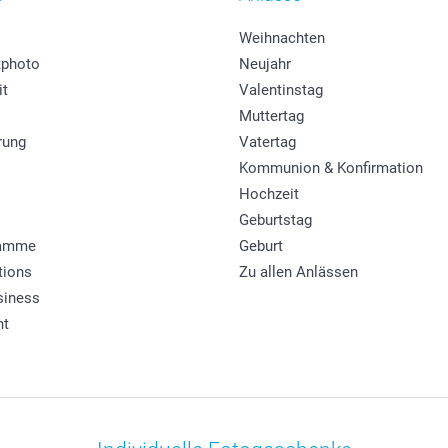
Weihnachten
photo
Neujahr
it
Valentinstag
Muttertag
rung
Vatertag
Kommunion & Konfirmation
Hochzeit
Geburtstag
ramme
Geburt
tions
Zu allen Anlässen
siness
ht