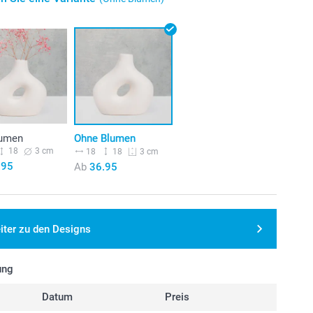
lumen
Ohne Blumen
18
3 cm
18
18
3 cm
.95
Ab
36.95
iter zu den Designs
ung
Datum
Preis