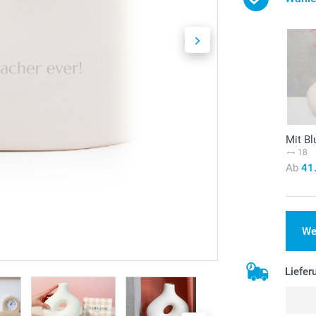
Mit B
18
Ab
41
We
Liefer