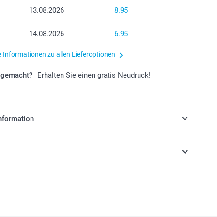
13.08.2026
8.95
14.08.2026
6.95
e Informationen zu allen Lieferoptionen
r gemacht?
Erhalten Sie einen gratis Neudruck!
nformation
stehen sich in Schweizer Franken (CHF) inkl. MwSt. und
osten.