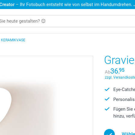
 Creator
– Ihr Fotobuch entsteht wie von selbst im Handumdrehen. Je
E KERAMIKVASE
Gravi
36.
95
Ab
zzgl. Versandkoste
Eye-Catch
Personalis
Fügen Sie 
hinzu, ver
Wähle