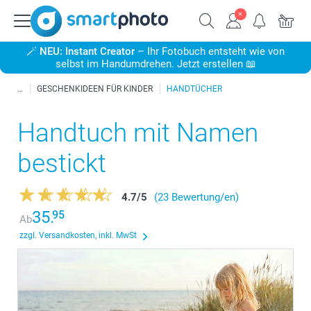
🪄
NEU: Instant Creator
– Ihr Fotobuch entsteht wie von
selbst im Handumdrehen. Jetzt erstellen 📖
GESCHENKIDEEN FÜR KINDER
HANDTÜCHER
Handtuch mit Namen
bestickt
4.7
/
5
(23 Bewertung/en)
35.
95
Ab
zzgl. Versandkosten, inkl. MwSt