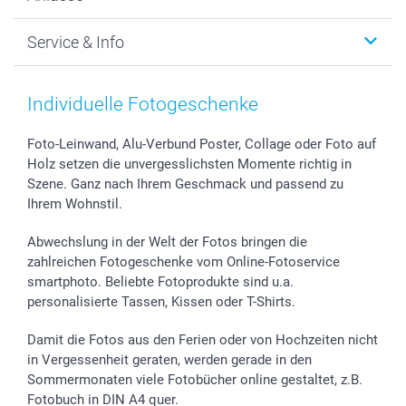
MyNameBook
Warum smartphoto
Foto-Grusskarten
Nachhaltigkeit
Weihnachten
Service & Info
Fotoabzüge, Fotos als Buch & Poster
Datenschutz
Neujahr
Smartphone & Tablet Cases
Cookie-Erklärung
Valentinstag
Kontakt & FAQ
Zubehör & Material
AGB
Muttertag
Preise und Versandkosten
Individuelle Fotogeschenke
Foto-Kalender & Agenden
Impressum
Vatertag
Lieferfristen
Sticker & Etiketten
Presse
Kommunion & Konfirmation
48h Lieferung
Foto-Leinwand, Alu-Verbund Poster, Collage oder Foto auf
Holz setzen die unvergesslichsten Momente richtig in
Geschenk-Gutscheine (PDF)
Partnerprogramme
Hochzeit
Zahlungsmöglichkeiten
Szene. Ganz nach Ihrem Geschmack und passend zu
Investor Relations
Geburtstag
Anmelden /Registrieren
Ihrem Wohnstil.
B2B smartbusiness
Geburt
Sitemap
Widerrufsrecht
Zu allen Anlässen
Status der Bestellung
Abwechslung in der Welt der Fotos bringen die
smartfriends
zahlreichen Fotogeschenke vom Online-Fotoservice
smartphoto. Beliebte Fotoprodukte sind u.a.
smartgarantie
personalisierte Tassen, Kissen oder T-Shirts.
smartbonus
Damit die Fotos aus den Ferien oder von Hochzeiten nicht
in Vergessenheit geraten, werden gerade in den
Sommermonaten viele Fotobücher online gestaltet, z.B.
Fotobuch in DIN A4 quer.