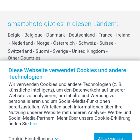
smartphoto gibt es in diesen Ländern:
België
-
Belgique
-
Danmark
-
Deutschland
-
France
-
Ireland
-
Nederland
-
Norge
-
Österreich
-
Schweiz
-
Suisse
-
Switzerland
-
Suomi
-
Sverige
-
United Kingdom
-
Other Countries
Diese Webseite verwendet Cookies und andere
Technologien
Alle Preise verstehen sich in Schweizer Franken (CHF) inkl. MwSt. und zzgl.
Wir verwenden Cookies und andere Technologien (z. B.
Versandkosten.
künstliche Intelligenz), um den Datenverkehr auf unserer
Website zu analysieren, um Inhalte und Werbung zu
personalisieren und um Social-Media-Funktionen
bereitzustellen. Wir teilen auch Informationen über Ihre
© smartphoto Group. Alle Rechte vorbehalten.
Nutzung unserer Website mit unseren Analyse-, Werbe- und
Social-Media-Partnern. Mehr über unsere Cookie-Erklärung
finden Sie
hier
.
Bedrucktes Badetuch 70 x 140 cm gestalten
Cookie Einstellungen
Alle akzeptieren