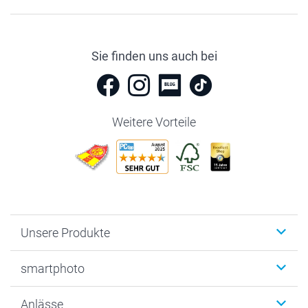
Sie finden uns auch bei
Weitere Vorteile
Unsere Produkte
Fotobücher
smartphoto
Fotogeschenke
Wanddekoration
Über uns
Anlässe