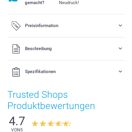
gemacht?
Neudruck!
Preisinformation
Alle Preise verstehen sich in Schweizer Franken (CHF) inkl.
Beschreibung
MwSt. und zzgl. Versandkosten.
Spezifikationen
Trusted Shops
Produktbewertungen
4.7
VON
5