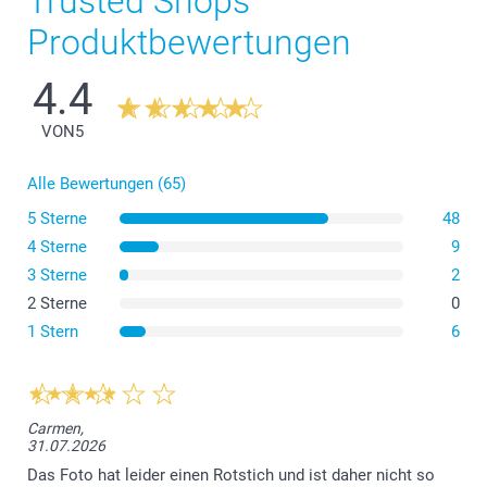
Trusted Shops
Produktbewertungen
4.4
VON
5
Alle Bewertungen (65)
5 Sterne
48
4 Sterne
9
3 Sterne
2
2 Sterne
0
Die flexible Hülle besteht aus Thermoplastischem
1 Stern
6
Polyurethan (TPU), das elastisch, transparent und
resistent gegen Öl, Fett und Abrieb ist.
Die Hartschalen für sowohl iPhone als auch Samsung
bestehen aus einem robusten Hartplastik, das starken
Carmen,
Schutz bietet und gleichzeitig Ihr Telefon schlank hält.
31.07.2026
Die Samsung-Taschenhülle ist aus einem synthetischen
Das Foto hat leider einen Rotstich und ist daher nicht so
Material mit stilvollem schwarzem Lederlook gefertigt