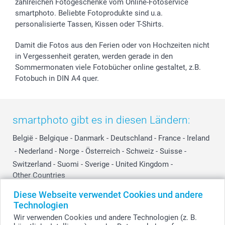
smartfriends
zahlreichen Fotogeschenke vom Online-Fotoservice
smartphoto. Beliebte Fotoprodukte sind u.a.
smartgarantie
personalisierte Tassen, Kissen oder T-Shirts.
smartbonus
Damit die Fotos aus den Ferien oder von Hochzeiten nicht
in Vergessenheit geraten, werden gerade in den
Sommermonaten viele Fotobücher online gestaltet, z.B.
Fotobuch in DIN A4 quer.
smartphoto gibt es in diesen Ländern:
België
-
Belgique
-
Danmark
-
Deutschland
-
France
-
Ireland
-
Nederland
-
Norge
-
Österreich
-
Schweiz
-
Suisse
-
Switzerland
-
Suomi
-
Sverige
-
United Kingdom
-
Other Countries
Diese Webseite verwendet Cookies und andere
Technologien
Alle Preise verstehen sich in Schweizer Franken (CHF) inkl. MwSt. und zzgl.
Wir verwenden Cookies und andere Technologien (z. B.
Versandkosten.