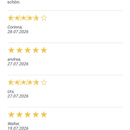
schön.
und vereint so Haltbarkeit mit Eleganz.
Die iPhone-Taschenhülle kombiniert eine stabile
Schutzbasis mit einem eleganten, praktischen Design.
Corinna,
28.07.2026
andrea,
27.07.2026
Urs,
27.07.2026
Walter,
19.07.2026