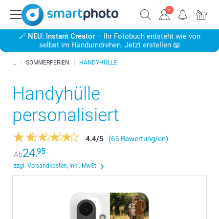
🪄
NEU: Instant Creator
– Ihr Fotobuch entsteht wie von
selbst im Handumdrehen. Jetzt erstellen 📖
SOMMERFERIEN
HANDYHÜLLE
Handyhülle
personalisiert
4.4
/
5
(65 Bewertung/en)
24.
95
Ab
zzgl. Versandkosten, inkl. MwSt