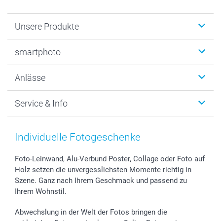
Unsere Produkte
Fotobücher
smartphoto
Fotogeschenke
Wanddekoration
Über uns
Anlässe
MyNameBook
Warum smartphoto
Foto-Grusskarten
Nachhaltigkeit
Weihnachten
Service & Info
Fotoabzüge, Fotos als Buch & Poster
Datenschutz
Neujahr
Smartphone & Tablet Cases
Cookie-Erklärung
Valentinstag
Kontakt & FAQ
Zubehör & Material
AGB
Muttertag
Preise und Versandkosten
Individuelle Fotogeschenke
Foto-Kalender & Agenden
Impressum
Vatertag
Lieferfristen
Sticker & Etiketten
Presse
Kommunion & Konfirmation
48h Lieferung
Foto-Leinwand, Alu-Verbund Poster, Collage oder Foto auf
Holz setzen die unvergesslichsten Momente richtig in
Geschenk-Gutscheine (PDF)
Partnerprogramme
Hochzeit
Zahlungsmöglichkeiten
Szene. Ganz nach Ihrem Geschmack und passend zu
Investor Relations
Geburtstag
Anmelden /Registrieren
Ihrem Wohnstil.
B2B smartbusiness
Geburt
Sitemap
Widerrufsrecht
Zu allen Anlässen
Status der Bestellung
Abwechslung in der Welt der Fotos bringen die