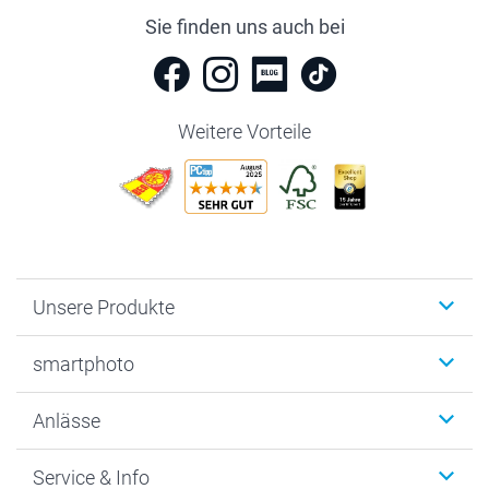
Sie finden uns auch bei
Weitere Vorteile
Unsere Produkte
Fotobücher
smartphoto
Fotogeschenke
Wanddekoration
Über uns
Anlässe
MyNameBook
Warum smartphoto
Foto-Grusskarten
Nachhaltigkeit
Weihnachten
Service & Info
Fotoabzüge, Fotos als Buch & Poster
Datenschutz
Neujahr