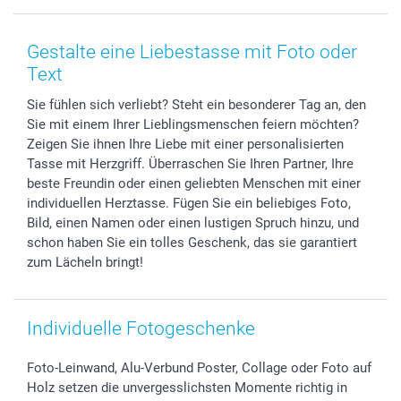
Smartphone & Tablet Cases
Cookie-Erklärung
Valentinstag
Kontakt & FAQ
Zubehör & Material
AGB
Muttertag
Preise und Versandkosten
Gestalte eine Liebestasse mit Foto oder
Foto-Kalender & Agenden
Impressum
Vatertag
Lieferfristen
Text
Sticker & Etiketten
Presse
Kommunion & Konfirmation
48h Lieferung
Sie fühlen sich verliebt? Steht ein besonderer Tag an, den
Geschenk-Gutscheine (PDF)
Partnerprogramme
Hochzeit
Zahlungsmöglichkeiten
Sie mit einem Ihrer Lieblingsmenschen feiern möchten?
Investor Relations
Geburtstag
Anmelden /Registrieren
Zeigen Sie ihnen Ihre Liebe mit einer personalisierten
B2B smartbusiness
Geburt
Sitemap
Tasse mit Herzgriff. Überraschen Sie Ihren Partner, Ihre
Widerrufsrecht
Zu allen Anlässen
Status der Bestellung
beste Freundin oder einen geliebten Menschen mit einer
individuellen Herztasse. Fügen Sie ein beliebiges Foto,
smartfriends
Bild, einen Namen oder einen lustigen Spruch hinzu, und
smartgarantie
schon haben Sie ein tolles Geschenk, das sie garantiert
smartbonus
zum Lächeln bringt!
Individuelle Fotogeschenke
Foto-Leinwand, Alu-Verbund Poster, Collage oder Foto auf
Holz setzen die unvergesslichsten Momente richtig in