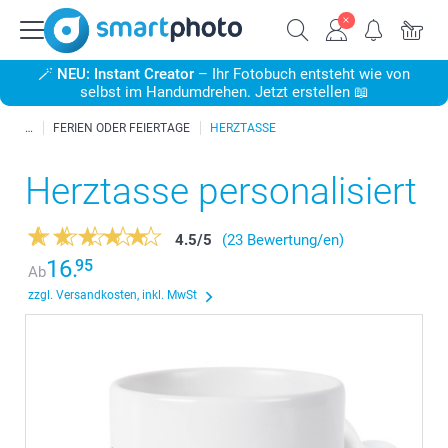
🪄
NEU: Instant Creator
– Ihr Fotobuch entsteht wie von
selbst im Handumdrehen. Jetzt erstellen 📖
FERIEN ODER FEIERTAGE
HERZTASSE
Herztasse personalisiert
4.5
/
5
(23 Bewertung/en)
16.
95
Ab
zzgl. Versandkosten, inkl. MwSt