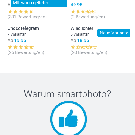
Mittwoch geliefert
Ab
14.95
49.95
(331 Bewertung/en)
(2 Bewertung/en)
Chocotelegram
Windlichter
Neue Variante
7 Varianten
5 Varianten
Ab
19.95
Ab
18.95
(26 Bewertung/en)
(20 Bewertung/en)
Warum
smartphoto
?