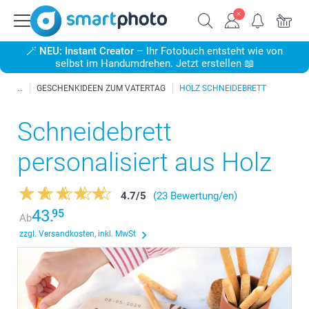
🪄
NEU: Instant Creator
– Ihr Fotobuch entsteht wie von
selbst im Handumdrehen. Jetzt erstellen 📖
GESCHENKIDEEN ZUM VATERTAG
HOLZ SCHNEIDEBRETT
Schneidebrett
personalisiert aus Holz
4.7
/
5
(23 Bewertung/en)
43.
95
Ab
zzgl. Versandkosten, inkl. MwSt