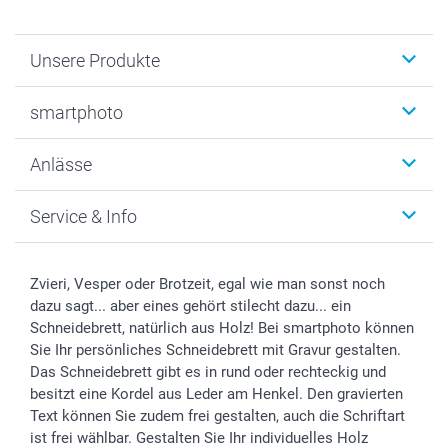
Unsere Produkte
Fotobücher
smartphoto
Fotogeschenke
Wanddekoration
Über uns
Anlässe
MyNameBook
Warum smartphoto
Foto-Grusskarten
Nachhaltigkeit
Weihnachten
Service & Info
Fotoabzüge, Fotos als Buch & Poster
Datenschutz
Neujahr
Smartphone & Tablet Cases
Cookie-Erklärung
Valentinstag
Kontakt & FAQ
Zubehör & Material
AGB
Muttertag
Preise und Versandkosten
Zvieri, Vesper oder Brotzeit, egal wie man sonst noch
Foto-Kalender & Agenden
Impressum
Vatertag
Lieferfristen
dazu sagt... aber eines gehört stilecht dazu... ein
Sticker & Etiketten
Presse
Kommunion & Konfirmation
48h Lieferung
Schneidebrett, natürlich aus Holz! Bei smartphoto können
Sie Ihr persönliches Schneidebrett mit Gravur gestalten.
Geschenk-Gutscheine (PDF)
Partnerprogramme
Hochzeit
Zahlungsmöglichkeiten
Das Schneidebrett gibt es in rund oder rechteckig und
Investor Relations
Geburtstag
Anmelden /Registrieren
besitzt eine Kordel aus Leder am Henkel. Den gravierten
B2B smartbusiness
Geburt
Sitemap
Text können Sie zudem frei gestalten, auch die Schriftart
Widerrufsrecht
Zu allen Anlässen
Status der Bestellung
ist frei wählbar. Gestalten Sie Ihr individuelles Holz