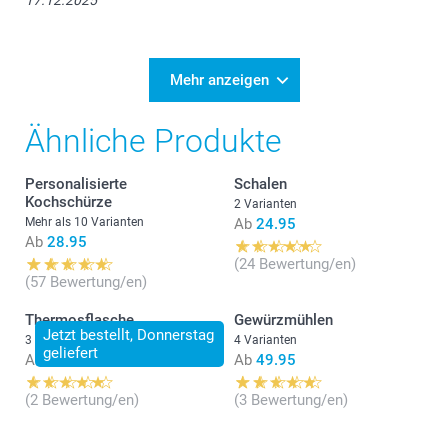
17.12.2025
Mehr anzeigen
Ähnliche Produkte
Personalisierte
Schalen
Kochschürze
2 Varianten
Mehr als 10 Varianten
Ab
24.95
Ab
28.95
(24 Bewertung/en)
(57 Bewertung/en)
Thermosflasche
Gewürzmühlen
Jetzt bestellt, Donnerstag
3 Varianten
4 Varianten
geliefert
Ab
24.95
Ab
49.95
(2 Bewertung/en)
(3 Bewertung/en)