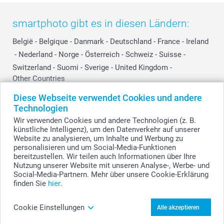
smartphoto gibt es in diesen Ländern:
België
-
Belgique
-
Danmark
-
Deutschland
-
France
-
Ireland
-
Nederland
-
Norge
-
Österreich
-
Schweiz
-
Suisse
-
Switzerland
-
Suomi
-
Sverige
-
United Kingdom
-
Other Countries
Diese Webseite verwendet Cookies und andere
Technologien
Alle Preise verstehen sich in Schweizer Franken (CHF) inkl. MwSt. und zzgl.
Wir verwenden Cookies und andere Technologien (z. B.
Versandkosten.
künstliche Intelligenz), um den Datenverkehr auf unserer
Website zu analysieren, um Inhalte und Werbung zu
personalisieren und um Social-Media-Funktionen
bereitzustellen. Wir teilen auch Informationen über Ihre
© smartphoto Group. Alle Rechte vorbehalten.
Nutzung unserer Website mit unseren Analyse-, Werbe- und
Social-Media-Partnern. Mehr über unsere Cookie-Erklärung
finden Sie
hier
.
Schneidebrett mit Foto aus Holz gestalten
Cookie Einstellungen
Alle akzeptieren