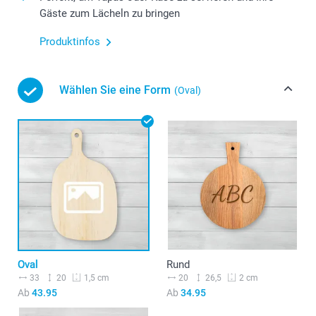
Gäste zum Lächeln zu bringen
Produktinfos
Wählen Sie eine Form
(Oval)
Oval
Rund
33
20
20
26,5
1,5 cm
2 cm
Ab
43.95
Ab
34.95