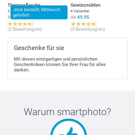
Thermosflasche
Gewürzmühlen
Jetzt bestellt, Mittwoch
3 Varianten
4 Varianten
geliefert
Ab
24.95
Ab
49.95
(2 Bewertung/en)
(3 Bewertung/en)
Geschenke für sie
Mit diesen einzigartigen und persönlichen
Geschenkideen können Sie Ihrer Frau für alles
danken.
Warum
smartphoto
?