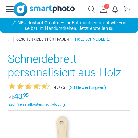
🪄
NEU: Instant Creator
– Ihr Fotobuch entsteht wie von
selbst im Handumdrehen. Jetzt erstellen 📖
GESCHENKIDEEN FÜR FRAUEN
HOLZ SCHNEIDEBRETT
Schneidebrett
personalisiert aus Holz
4.7
/
5
(23 Bewertung/en)
43.
95
Ab
zzgl. Versandkosten, inkl. MwSt