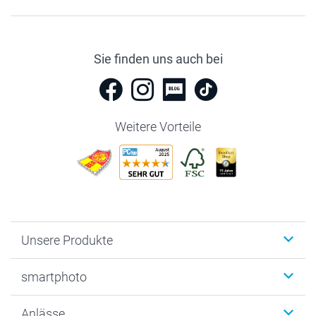
Sie finden uns auch bei
Weitere Vorteile
Unsere Produkte
Fotobücher
smartphoto
Fotogeschenke
Wanddekoration
Über uns
Anlässe