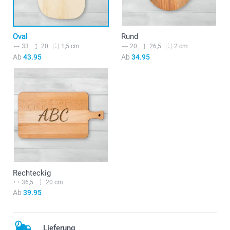
Oval
Rund
33
20
20
26,5
1,5 cm
2 cm
Ab
43.95
Ab
34.95
Rechteckig
36,5
20 cm
Ab
39.95
Lieferung