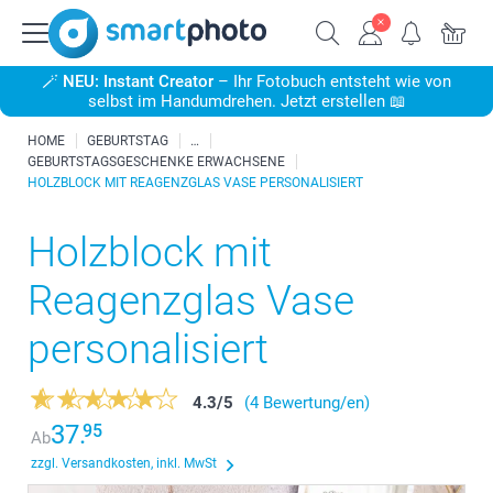
🪄
NEU: Instant Creator
– Ihr Fotobuch entsteht wie von
selbst im Handumdrehen. Jetzt erstellen 📖
HOME
GEBURTSTAG
GEBURTSTAGSGESCHENKE ERWACHSENE
HOLZBLOCK MIT REAGENZGLAS VASE PERSONALISIERT
Holzblock mit
Reagenzglas Vase
personalisiert
4.3
/
5
(4 Bewertung/en)
37.
95
Ab
zzgl. Versandkosten, inkl. MwSt