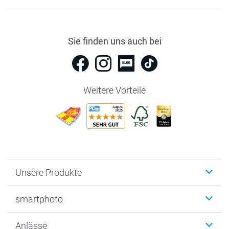
Sie finden uns auch bei
Weitere Vorteile
Unsere Produkte
Fotobücher
smartphoto
Fotogeschenke
Wanddekoration
Über uns
Anlässe