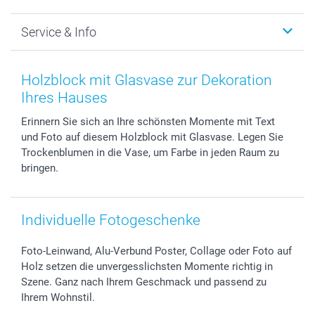
MyNameBook
Warum smartphoto
Foto-Grusskarten
Nachhaltigkeit
Weihnachten
Service & Info
Fotoabzüge, Fotos als Buch & Poster
Datenschutz
Neujahr
Smartphone & Tablet Cases
Cookie-Erklärung
Valentinstag
Kontakt & FAQ
Zubehör & Material
AGB
Muttertag
Preise und Versandkosten
Holzblock mit Glasvase zur Dekoration
Foto-Kalender & Agenden
Impressum
Vatertag
Lieferfristen
Ihres Hauses
Sticker & Etiketten
Presse
Kommunion & Konfirmation
48h Lieferung
Erinnern Sie sich an Ihre schönsten Momente mit Text
Geschenk-Gutscheine (PDF)
Partnerprogramme
Hochzeit
Zahlungsmöglichkeiten
und Foto auf diesem Holzblock mit Glasvase. Legen Sie
Investor Relations
Geburtstag
Anmelden /Registrieren
Trockenblumen in die Vase, um Farbe in jeden Raum zu
B2B smartbusiness
Geburt
Sitemap
bringen.
Widerrufsrecht
Zu allen Anlässen
Status der Bestellung
smartfriends
Individuelle Fotogeschenke
smartgarantie
smartbonus
Foto-Leinwand, Alu-Verbund Poster, Collage oder Foto auf
Holz setzen die unvergesslichsten Momente richtig in
Szene. Ganz nach Ihrem Geschmack und passend zu
Ihrem Wohnstil.