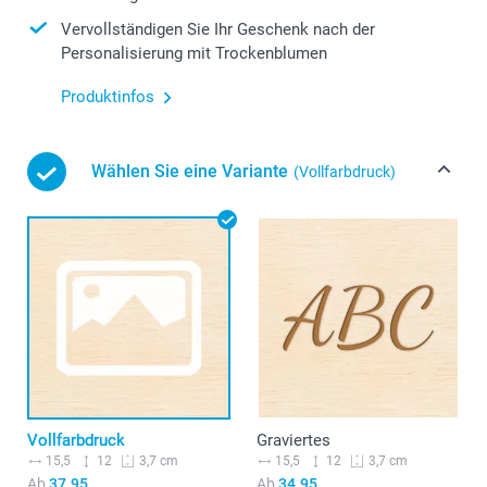
Vervollständigen Sie Ihr Geschenk nach der
Personalisierung mit Trockenblumen
Produktinfos
Wählen Sie eine Variante
(Vollfarbdruck)
Vollfarbdruck
Graviertes
15,5
12
15,5
12
3,7 cm
3,7 cm
Ab
37.95
Ab
34.95