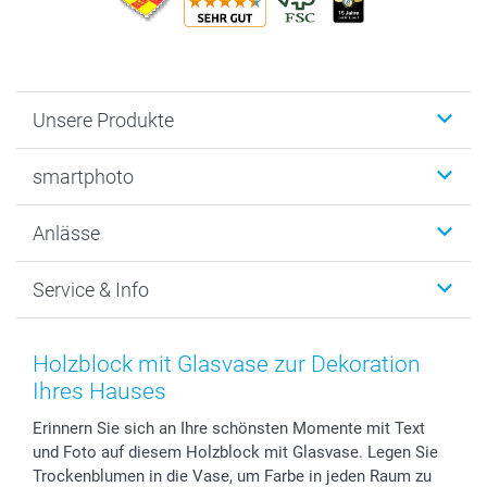
Unsere Produkte
Fotobücher
smartphoto
Fotogeschenke
Wanddekoration
Über uns
Anlässe
MyNameBook
Warum smartphoto
Foto-Grusskarten
Nachhaltigkeit
Weihnachten
Service & Info
Fotoabzüge, Fotos als Buch & Poster
Datenschutz
Neujahr
Smartphone & Tablet Cases
Cookie-Erklärung
Valentinstag
Kontakt & FAQ
Zubehör & Material
AGB
Muttertag
Preise und Versandkosten
Holzblock mit Glasvase zur Dekoration
Foto-Kalender & Agenden
Impressum
Vatertag
Lieferfristen
Ihres Hauses
Sticker & Etiketten
Presse
Kommunion & Konfirmation
48h Lieferung
Erinnern Sie sich an Ihre schönsten Momente mit Text
Geschenk-Gutscheine (PDF)
Partnerprogramme
Hochzeit
Zahlungsmöglichkeiten
und Foto auf diesem Holzblock mit Glasvase. Legen Sie
Investor Relations
Geburtstag
Anmelden /Registrieren
Trockenblumen in die Vase, um Farbe in jeden Raum zu