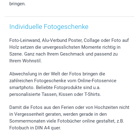
B2B smartbusiness
Geburt
Sitemap
bringen.
Widerrufsrecht
Zu allen Anlässen
Status der Bestellung
smartfriends
Individuelle Fotogeschenke
smartgarantie
smartbonus
Foto-Leinwand, Alu-Verbund Poster, Collage oder Foto auf
Holz setzen die unvergesslichsten Momente richtig in
Szene. Ganz nach Ihrem Geschmack und passend zu
Ihrem Wohnstil.
Abwechslung in der Welt der Fotos bringen die
zahlreichen Fotogeschenke vom Online-Fotoservice
smartphoto. Beliebte Fotoprodukte sind u.a.
personalisierte Tassen, Kissen oder T-Shirts.
Damit die Fotos aus den Ferien oder von Hochzeiten nicht
in Vergessenheit geraten, werden gerade in den
Sommermonaten viele Fotobücher online gestaltet, z.B.
Fotobuch in DIN A4 quer.