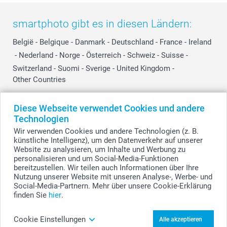
smartphoto gibt es in diesen Ländern:
België
-
Belgique
-
Danmark
-
Deutschland
-
France
-
Ireland
-
Nederland
-
Norge
-
Österreich
-
Schweiz
-
Suisse
-
Switzerland
-
Suomi
-
Sverige
-
United Kingdom
-
Other Countries
Diese Webseite verwendet Cookies und andere
Alle Preise verstehen sich in Schweizer Franken (CHF) inkl. MwSt. und zzgl.
Technologien
Versandkosten.
Wir verwenden Cookies und andere Technologien (z. B.
künstliche Intelligenz), um den Datenverkehr auf unserer
Website zu analysieren, um Inhalte und Werbung zu
personalisieren und um Social-Media-Funktionen
© smartphoto Group. Alle Rechte vorbehalten.
bereitzustellen. Wir teilen auch Informationen über Ihre
Nutzung unserer Website mit unseren Analyse-, Werbe- und
Social-Media-Partnern. Mehr über unsere Cookie-Erklärung
finden Sie
hier
.
Bedruckter Holzblock mit Reagenzglas Vase
gestalten
Cookie Einstellungen
Alle akzeptieren