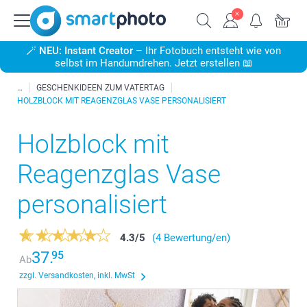
🪄
NEU: Instant Creator
– Ihr Fotobuch entsteht wie von
selbst im Handumdrehen. Jetzt erstellen 📖
GESCHENKIDEEN ZUM VATERTAG
HOLZBLOCK MIT REAGENZGLAS VASE PERSONALISIERT
Holzblock mit
Reagenzglas Vase
personalisiert
4.3
/
5
(4 Bewertung/en)
37.
95
Ab
zzgl. Versandkosten, inkl. MwSt