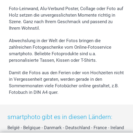
Foto-Kalender & Agenden
Impressum
Vatertag
Lieferfristen
Sticker & Etiketten
Presse
Kommunion & Konfirmation
48h Lieferung
Foto-Leinwand, Alu-Verbund Poster, Collage oder Foto auf
Holz setzen die unvergesslichsten Momente richtig in
Geschenk-Gutscheine (PDF)
Partnerprogramme
Hochzeit
Zahlungsmöglichkeiten
Szene. Ganz nach Ihrem Geschmack und passend zu
Investor Relations
Geburtstag
Anmelden /Registrieren
Ihrem Wohnstil.
B2B smartbusiness
Geburt
Sitemap
Widerrufsrecht
Zu allen Anlässen
Status der Bestellung
Abwechslung in der Welt der Fotos bringen die
smartfriends
zahlreichen Fotogeschenke vom Online-Fotoservice
smartphoto. Beliebte Fotoprodukte sind u.a.
smartgarantie
personalisierte Tassen, Kissen oder T-Shirts.
smartbonus
Damit die Fotos aus den Ferien oder von Hochzeiten nicht
in Vergessenheit geraten, werden gerade in den
Sommermonaten viele Fotobücher online gestaltet, z.B.
Fotobuch in DIN A4 quer.
smartphoto gibt es in diesen Ländern:
België
-
Belgique
-
Danmark
-
Deutschland
-
France
-
Ireland