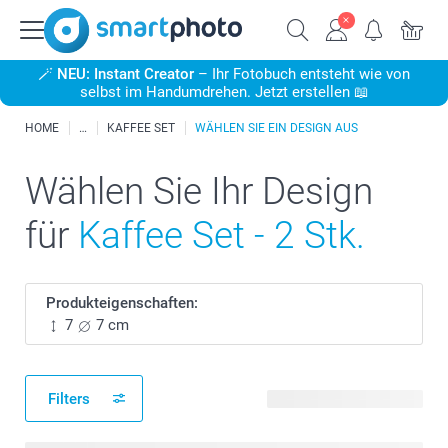
🪄
NEU: Instant Creator
– Ihr Fotobuch entsteht wie von
selbst im Handumdrehen. Jetzt erstellen 📖
HOME
KAFFEE SET
WÄHLEN SIE EIN DESIGN AUS
Wählen Sie Ihr Design
für
Kaffee Set - 2 Stk.
Produkteigenschaften:
7
7 cm
Filters
161 verfügbare Designs